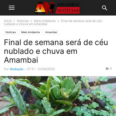
Início
Notícias
Meio Ambiente
Final de semana será de céu
nublado e chuva em Amambai
Notícias
Meio Ambiente
Amambai
Final de semana será de céu
nublado e chuva em
Amambai
0
Por
Redação
-
07:11 - 21/06/2025