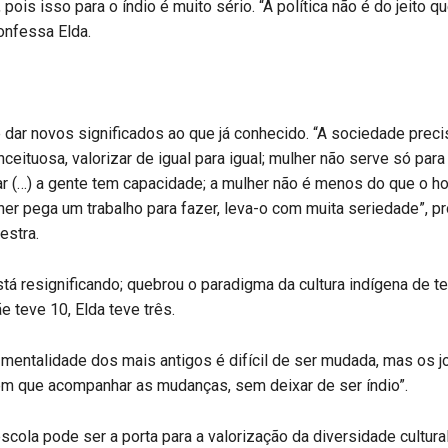
 pois isso para o índio é muito sério. “A política não é do jeito q
confessa Elda.
é dar novos significados ao que já conhecido. “A sociedade preci
eituosa, valorizar de igual para igual; mulher não serve só para
ar (…) a gente tem capacidade; a mulher não é menos do que o 
er pega um trabalho para fazer, leva-o com muita seriedade”, p
estra.
á resignificando; quebrou o paradigma da cultura indígena de te
e teve 10, Elda teve três.
A mentalidade dos mais antigos é difícil de ser mudada, mas os 
m que acompanhar as mudanças, sem deixar de ser índio”.
scola pode ser a porta para a valorização da diversidade cultural