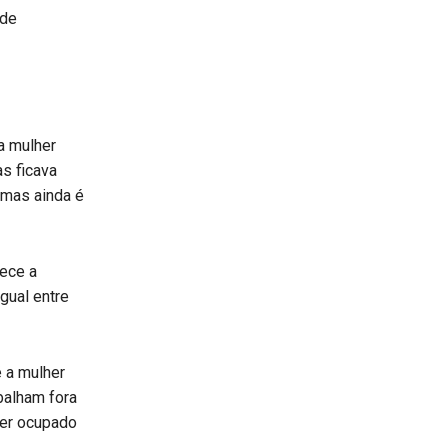
 de
a mulher
s ficava
 mas ainda é
lece a
gual entre
 a mulher
balham fora
ser ocupado