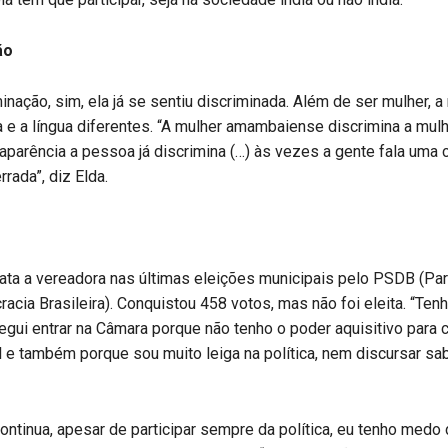
ão
inação, sim, ela já se sentiu discriminada. Além de ser mulher, a
 e a língua diferentes. “A mulher amambaiense discrimina a mulh
 aparência a pessoa já discrimina (…) às vezes a gente fala uma 
rrada”, diz Elda.
data a vereadora nas últimas eleições municipais pelo PSDB (Par
acia Brasileira). Conquistou 458 votos, mas não foi eleita. “Ten
gui entrar na Câmara porque não tenho o poder aquisitivo para 
al e também porque sou muito leiga na política, nem discursar sabi
ontinua, apesar de participar sempre da política, eu tenho medo