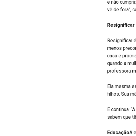
e não cumprir,
vê de fora”, 
Resignificar
Resignificar 
menos preconc
casa e procri
quando a mulh
professora m
Ela mesma est
filhos. Sua mã
E continua: “
sabem que tê
Educação
A e