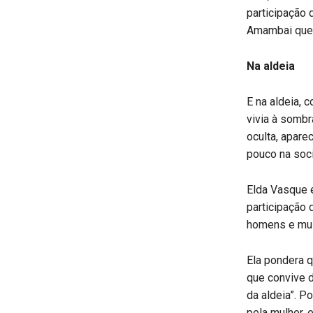
participação
Amambai que 
Na aldeia
E na aldeia, 
vivia à somb
oculta, apar
pouco na soci
Elda Vasque e
participação 
homens e mul
Ela pondera q
que convive d
da aldeia”. P
pela mulher, e