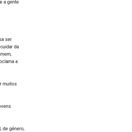
ue a gente
sa ser
 cuidar da
homem,
roclama a
r muitos
jovens
, de gênero,