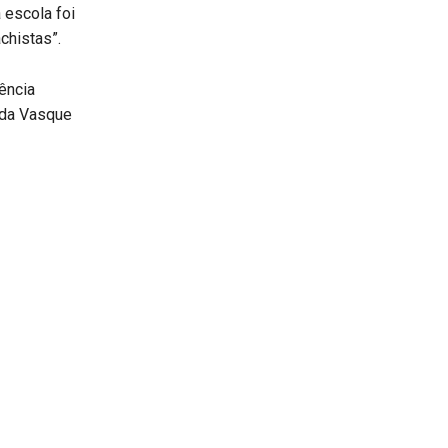
a escola foi
chistas”.
ência
lda Vasque