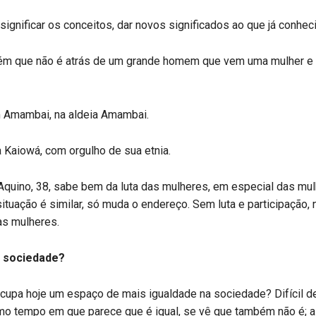
esignificar os conceitos, dar novos significados ao que já conhec
bém que não é atrás de um grande homem que vem uma mulher e 
m Amambai, na aldeia Amambai.
a Kaiowá, com orgulho de sua etnia.
Aquino, 38, sabe bem da luta das mulheres, em especial das mu
situação é similar, só muda o endereço. Sem luta e participação, 
as mulheres.
a sociedade?
cupa hoje um espaço de mais igualdade na sociedade? Difícil de 
mo tempo em que parece que é igual, se vê que também não é; a