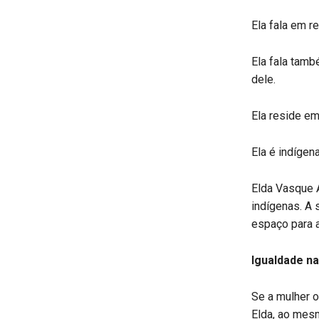
Ela fala em r
Ela fala tam
dele.
Ela reside e
Ela é indígen
Elda Vasque 
indígenas. A 
espaço para 
Igualdade n
Se a mulher o
Elda, ao mes