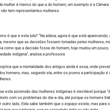
 da mulher é menos do que a do homem, um exemplo é a Câmara
não tem representantes mulheres.
como é que é esta luta? “Na aldeia, agora é que está aparecendo; 
ra, mesmo que as decisões fossem tomadas pelas mulheres, ma
ecia como que a decisão fosse do homem; hoje mudou um pouco,
edade indígena”, analisa a professora.
xplica que a mentalidade dos antigos ainda é essa, onde preva
dos homens, mas, segundo ela, entre os jovens a participação é i
heres.
ue esta ascensão das mulheres indígenas é inevitável porque “é
ireto com os problemas do dia-a-dia, até porque os homens tra
or outro lado, Elda sabe também que o espaço existe, mas para 
la tem que participar, seja na sociedade índia ou não índia.