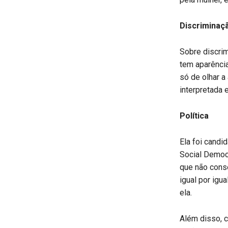
Discriminaç
Sobre discrim
tem aparência
só de olhar a
interpretada e
Política
Ela foi candi
Social Democr
que não conse
igual por igu
ela.
Além disso, c