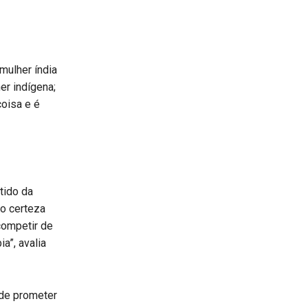
 mulher índia
er indígena;
coisa e é
tido da
ho certeza
competir de
a”, avalia
 de prometer