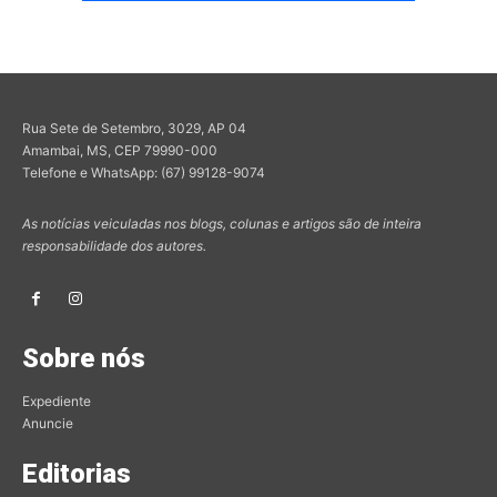
Rua Sete de Setembro, 3029, AP 04
Amambai, MS, CEP 79990-000
Telefone e WhatsApp: (67) 99128-9074
As notícias veiculadas nos blogs, colunas e artigos são de inteira
responsabilidade dos autores.
Sobre nós
Expediente
Anuncie
Editorias