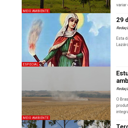
variar 
MEIO AMBIENTE
29 
Redaç
Esta d
Lazáro
ESPECIAL
Est
ambi
Redaç
O Bras
produt
integr
MEIO AMBIENTE
Ter