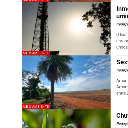
Inme
umi
Redaç
O Inst
abrang
umidad
MEIO AMBIENTE
Sex
Redaç
Amamba
Amamb
entre 
MEIO AMBIENTE
Chu
Redaç