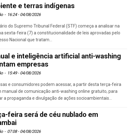
iente e terras indígenas
ão
-
16:24 - 04/08/2026
ário do Supremo Tribunal Federal (STF) começa a analisar na
a sexta-feira (7) a constitucionalidade de leis aprovadas pelo
sso Nacional que tratam...
al e inteligência artificial anti-washing
entam empresas
ão
-
15:49 - 04/08/2026
as e consumidores podem acessar, a partir desta terça-feira
m manual de comunicação anti-washing online gratuito, para
ar a propaganda e divulgação de ações socioambientais...
ça-feira será de céu nublado em
mbai
ão
-
07:08 - 04/08/2026