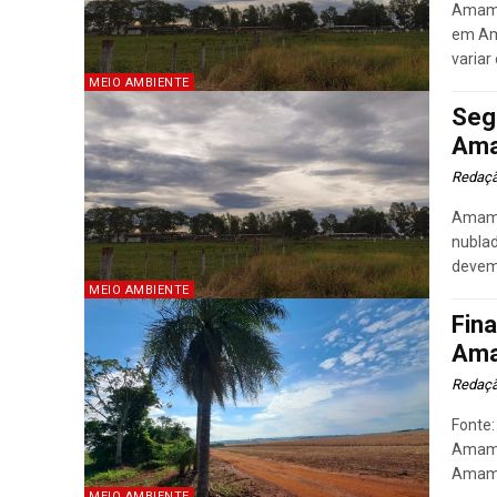
Amamba
em Am
variar 
MEIO AMBIENTE
Seg
Ama
Redaç
Amamba
nubla
devem 
MEIO AMBIENTE
Fin
Ama
Redaç
Fonte
Amamba
Amamba
MEIO AMBIENTE