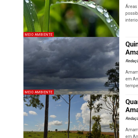
Áreas 
possib
interi
MEIO AMBIENTE
Qui
Ama
Redaç
Amamba
em Am
tempe
MEIO AMBIENTE
Qua
Ama
Redaç
Amamba
em Am