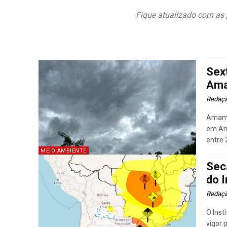
Fique atualizado com as 
Sex
Ama
Redaç
Amamba
em Am
entre 
MEIO AMBIENTE
Sec
do 
Redaç
O Inst
vigor 