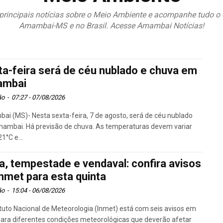
principais notícias sobre o Meio Ambiente e acompanhe tudo 
Amambai-MS e no Brasil. Acesse Amambai Notícias!
ta-feira será de céu nublado e chuva em
mbai
ão
-
07:27 - 07/08/2026
i (MS)- Nesta sexta-feira, 7 de agosto, será de céu nublado
ambai. Há previsão de chuva. As temperaturas devem variar
21°C e...
a, tempestade e vendaval: confira avisos
Inmet para esta quinta
ão
-
15:04 - 06/08/2026
ituto Nacional de Meteorologia (Inmet) está com seis avisos em
para diferentes condições meteorológicas que deverão afetar