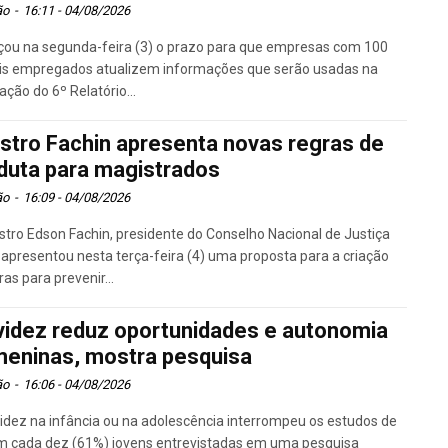
ão
-
16:11 - 04/08/2026
ou na segunda-feira (3) o prazo para que empresas com 100
is empregados atualizem informações que serão usadas na
ação do 6º Relatório...
istro Fachin apresenta novas regras de
duta para magistrados
ão
-
16:09 - 04/08/2026
stro Edson Fachin, presidente do Conselho Nacional de Justiça
 apresentou nesta terça-feira (4) uma proposta para a criação
ras para prevenir...
videz reduz oportunidades e autonomia
meninas, mostra pesquisa
ão
-
16:06 - 04/08/2026
idez na infância ou na adolescência interrompeu os estudos de
em cada dez (61%) jovens entrevistadas em uma pesquisa