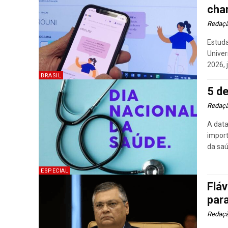
cha
Redaç
Estuda
Univer
2026, 
BRASIL
5 d
Redaç
A data
import
da saú
ESPECIAL
Fláv
para
Redaç