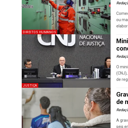
Redaç
Começ
ou ma
elabor
DIREITOS HUMANOS
Min
con
Redaç
O mini
(CNJ),
de reg
JUSTIÇA
Gra
de 
Redaç
A grav
seis 