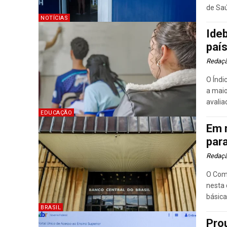
de Saú
NOTÍCIAS
Ide
paí
Redaç
O Índi
a maio
avalia
EDUCAÇÃO
Em 
par
Redaç
O Comi
nesta 
básica.
BRASIL
Pro