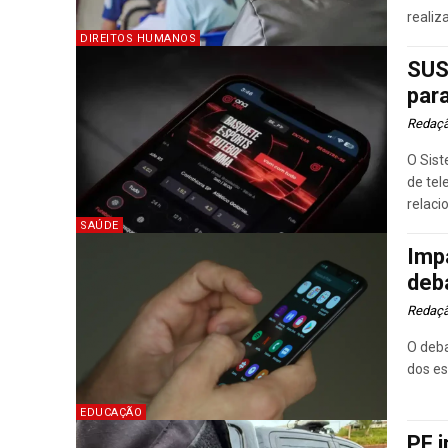
realiz
DIREITOS HUMANOS
SUS
par
Redaç
O Sist
de te
relaci
SAÚDE
Imp
deb
Redaç
O deba
dos es
EDUCAÇÃO
PF 