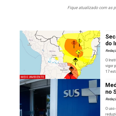
Fique atualizado com as p
Sec
do 
Redaç
O Inst
vigor 
17 est
MEIO AMBIENTE
Med
no S
Redaç
O uso 
reduzi