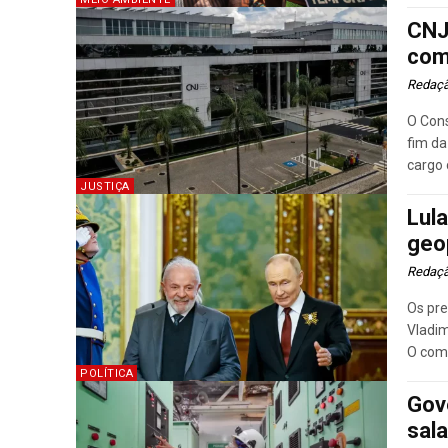
CNJ
com
Redaç
O Cons
fim da
cargo 
JUSTIÇA
Lul
geo
Redaç
Os pre
Vladim
O comé
POLÍTICA
Gov
sal