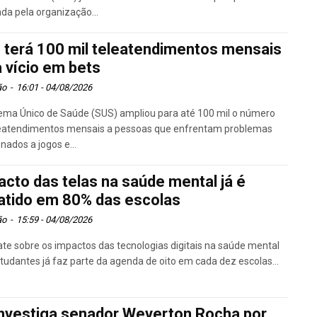
ada pela organização...
 terá 100 mil teleatendimentos mensais
a vício em bets
ão
-
16:01 - 04/08/2026
ema Único de Saúde (SUS) ampliou para até 100 mil o número
leatendimentos mensais a pessoas que enfrentam problemas
onados a jogos e...
acto das telas na saúde mental já é
atido em 80% das escolas
ão
-
15:59 - 04/08/2026
te sobre os impactos das tecnologias digitais na saúde mental
tudantes já faz parte da agenda de oito em cada dez escolas...
investiga senador Weverton Rocha por