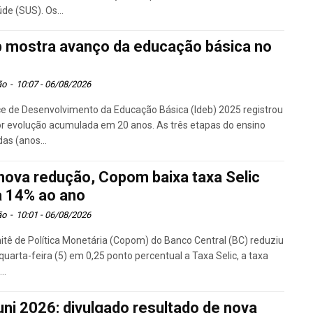
de (SUS). Os...
b mostra avanço da educação básica no
s
ão
-
10:07 - 06/08/2026
ce de Desenvolvimento da Educação Básica (Ideb) 2025 registrou
r evolução acumulada em 20 anos. As três etapas do ensino
das (anos...
nova redução, Copom baixa taxa Selic
a 14% ao ano
ão
-
10:01 - 06/08/2026
tê de Política Monetária (Copom) do Banco Central (BC) reduziu
quarta-feira (5) em 0,25 ponto percentual a Taxa Selic, a taxa
..
uni 2026: divulgado resultado de nova