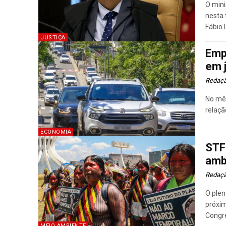
O mini
nesta 
Fábio L
JUSTIÇA
Emp
em 
Redaç
No mê
relaçã
ECONOMIA
STF 
amb
Redaç
O plen
próxim
Congre
MEIO AMBIENTE