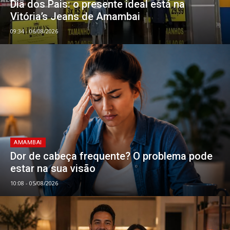
Dia dos Pais: o presente ideal está na
Vitória’s Jeans de Amambai
09:34 - 06/08/2026
AMAMBAI
Dor de cabeça frequente? O problema pode
estar na sua visão
10:08 - 05/08/2026