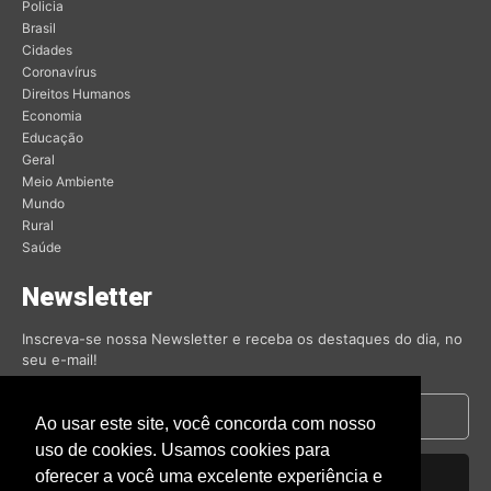
Policia
Brasil
Cidades
Coronavírus
Direitos Humanos
Economia
Educação
Geral
Meio Ambiente
Mundo
Rural
Saúde
Newsletter
Inscreva-se nossa Newsletter e receba os destaques do dia, no
seu e-mail!
Ao usar este site, você concorda com nosso
uso de cookies. Usamos cookies para
oferecer a você uma excelente experiência e
Inscrever-se