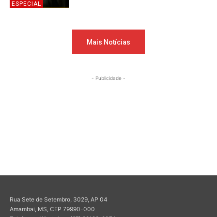
ESPECIAL
Mais Notícias
- Publicidade -
Rua Sete de Setembro, 3029, AP 04
Amambai, MS, CEP 79990-000