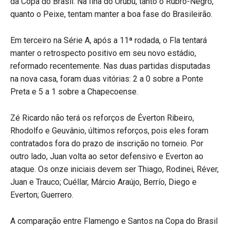
da Copa do Brasil. Na Ilha do Urubu, tanto o Rubro-Negro,
quanto o Peixe, tentam manter a boa fase do Brasileirão.
Em terceiro na Série A, após a 11ª rodada, o Fla tentará
manter o retrospecto positivo em seu novo estádio,
reformado recentemente. Nas duas partidas disputadas
na nova casa, foram duas vitórias: 2 a 0 sobre a Ponte
Preta e 5 a 1 sobre a Chapecoense.
Zé Ricardo não terá os reforços de Éverton Ribeiro,
Rhodolfo e Geuvânio, últimos reforços, pois eles foram
contratados fora do prazo de inscrição no torneio. Por
outro lado, Juan volta ao setor defensivo e Everton ao
ataque. Os onze iniciais devem ser Thiago, Rodinei, Réver,
Juan e Trauco; Cuéllar, Márcio Araújo, Berrío, Diego e
Everton; Guerrero.
A comparação entre Flamengo e Santos na Copa do Brasil