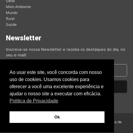
Geral
Meio Ambiente
Mundo
Rural
Saúde
Newsletter
Inscreva-se nossa Newsletter e receba os destaques do dia, no
seu e-mail!
Ao usar este site, você concorda com nosso
uso de cookies. Usamos cookies para
oferecer a você uma excelente experiência e
Inscrever-se
ajudar o nosso site a executar com eficácia.
Nós respeitamos sua privacidade.
Politica de Privacidade
Ok
© Amambai Notícias 2009 - Todos os direitos reservados -
Politica de
Privacidade