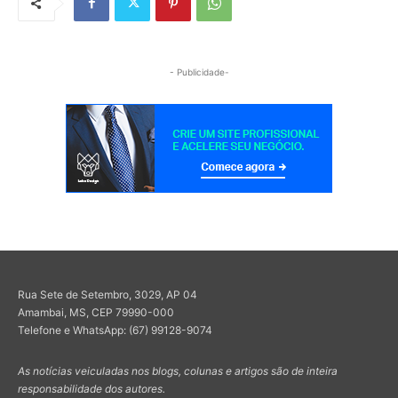
- Publicidade-
Rua Sete de Setembro, 3029, AP 04
Amambai, MS, CEP 79990-000
Telefone e WhatsApp: (67) 99128-9074
As notícias veiculadas nos blogs, colunas e artigos são de inteira
responsabilidade dos autores.