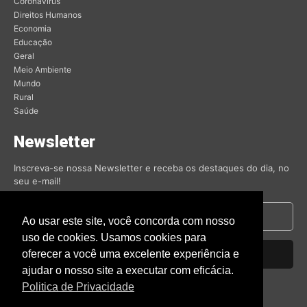
Coronavírus
Direitos Humanos
Economia
Educação
Geral
Meio Ambiente
Mundo
Rural
Saúde
Newsletter
Inscreva-se nossa Newsletter e receba os destaques do dia, no
seu e-mail!
Ao usar este site, você concorda com nosso
uso de cookies. Usamos cookies para
oferecer a você uma excelente experiência e
Inscrever-se
ajudar o nosso site a executar com eficácia.
Nós respeitamos sua privacidade.
Politica de Privacidade