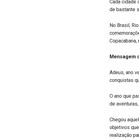
Cada cidade c
de bastante s
No Brasil, Ri
comemorações
Copacabana, n
Mensagem d
Adeus, ano ve
conquistas qu
O ano que pas
de aventuras,
Chegou aquel
objetivos qu
realização pa