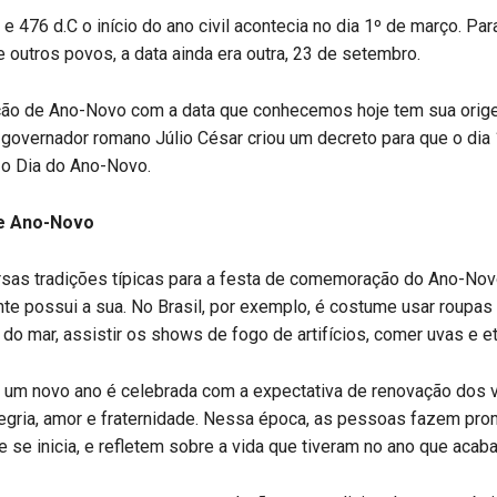
. e 476 d.C o início do ano civil acontecia no dia 1º de março. Pa
re outros povos, a data ainda era outra, 23 de setembro.
o de Ano-Novo com a data que conhecemos hoje tem sua ori
 governador romano Júlio César criou um decreto para que o dia 
 o Dia do Ano-Novo.
e Ano-Novo
rsas tradições típicas para a festa de comemoração do Ano-Nov
te possui a sua. No Brasil, por exemplo, é costume usar roupas
 do mar, assistir os shows de fogo de artifícios, comer uvas e et
 um novo ano é celebrada com a expectativa de renovação dos 
legria, amor e fraternidade. Nessa época, as pessoas fazem pr
e se inicia, e refletem sobre a vida que tiveram no ano que acaba