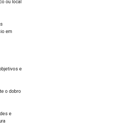
co ou local
as
cio em
objetivos e
te o dobro
des e
ura