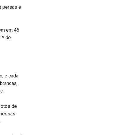
ra persas e
gem em 46
1º de
o, e cada
 brancas,
c.
votos de
omessas
.