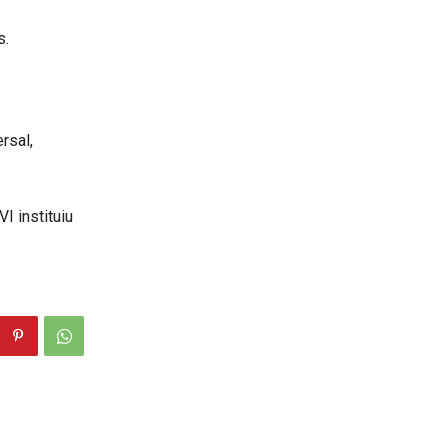
s.
rsal,
 instituiu