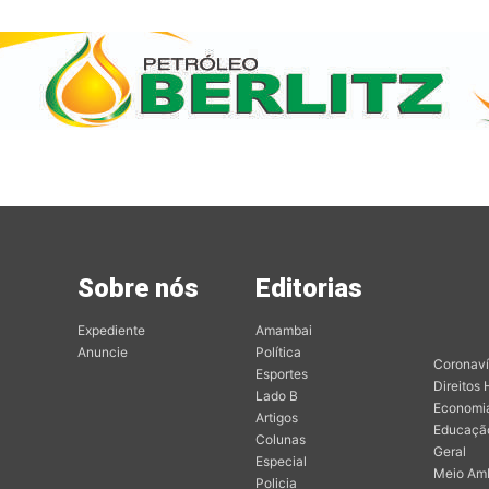
Sobre nós
Editorias
Mai
Edit
Expediente
Amambai
Anuncie
Política
Coronaví
Esportes
Direitos
Lado B
Economi
Artigos
Educaçã
Colunas
Geral
Especial
Meio Am
Policia