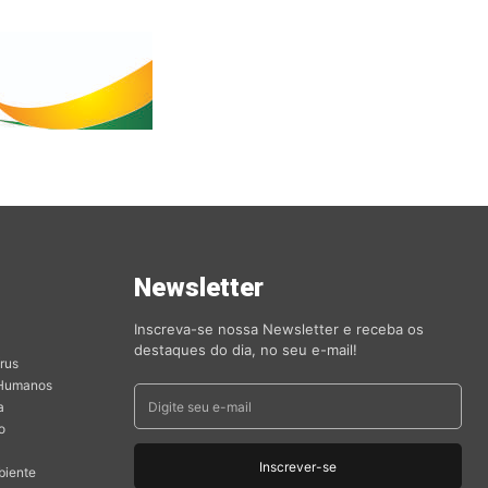
s
Newsletter
orias
Inscreva-se nossa Newsletter e receba os
destaques do dia, no seu e-mail!
rus
 Humanos
a
o
Inscrever-se
biente