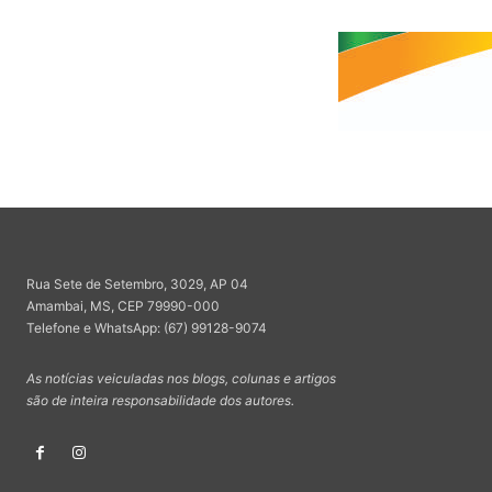
Rua Sete de Setembro, 3029, AP 04
Amambai, MS, CEP 79990-000
Telefone e WhatsApp: (67) 99128-9074
As notícias veiculadas nos blogs, colunas e artigos
são de inteira responsabilidade dos autores.