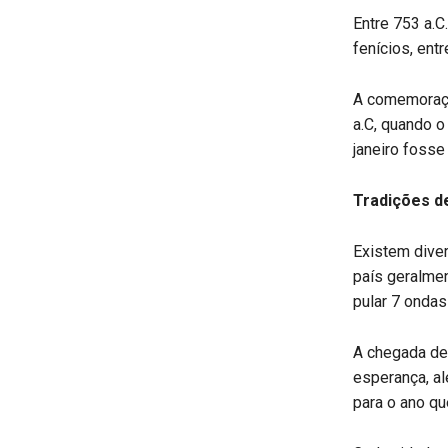
Entre 753 a.C
fenícios, ent
A comemoraçã
a.C, quando o
janeiro fosse
Tradições d
Existem dive
país geralmen
pular 7 ondas
A chegada de
esperança, a
para o ano qu