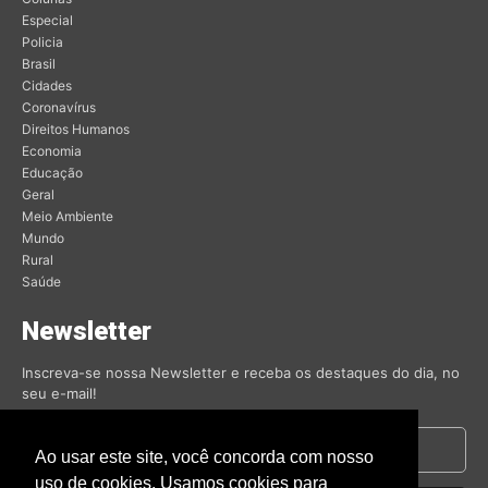
Especial
Policia
Brasil
Cidades
Coronavírus
Direitos Humanos
Economia
Educação
Geral
Meio Ambiente
Mundo
Rural
Saúde
Newsletter
Inscreva-se nossa Newsletter e receba os destaques do dia, no
seu e-mail!
Ao usar este site, você concorda com nosso
uso de cookies. Usamos cookies para