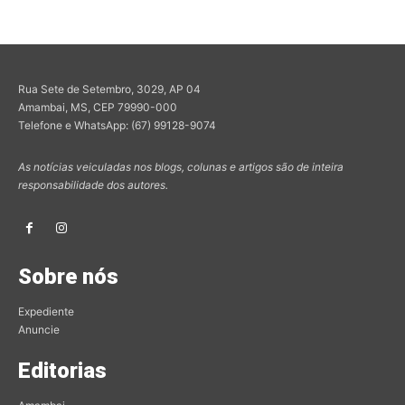
Rua Sete de Setembro, 3029, AP 04
Amambai, MS, CEP 79990-000
Telefone e WhatsApp: (67) 99128-9074
As notícias veiculadas nos blogs, colunas e artigos são de inteira
responsabilidade dos autores.
Sobre nós
Expediente
Anuncie
Editorias