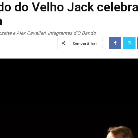
do do Velho Jack celebra
a
ette e Alex Cavalieri, integrantes d'O Bando
Compartilhar