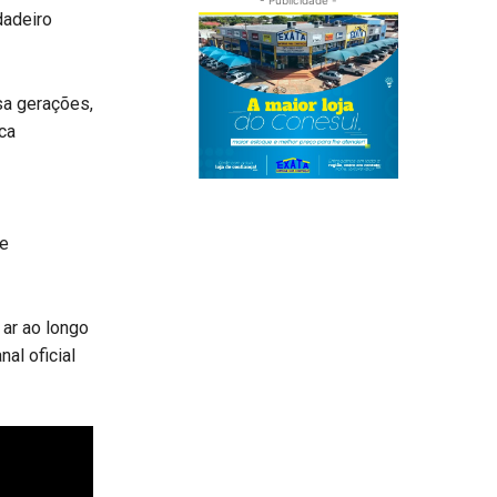
dadeiro
sa gerações,
ca
 e
 ar ao longo
al oficial