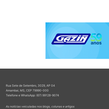
Rua Sete de Setembro, 3029, AP 04
Amambai, MS, CEP 79990-000
Telefone e WhatsApp: (67) 99128-9074
As notícias veiculadas nos blogs, colunas e artigos