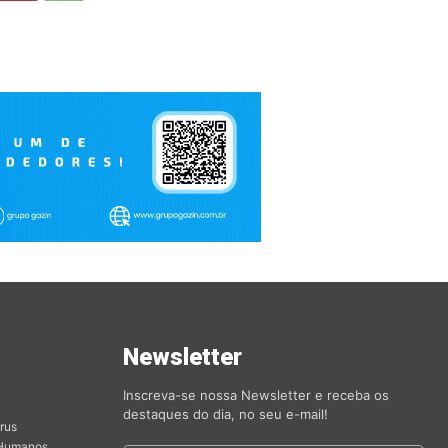
s
Newsletter
orias
Inscreva-se nossa Newsletter e receba os
destaques do dia, no seu e-mail!
rus
 Humanos