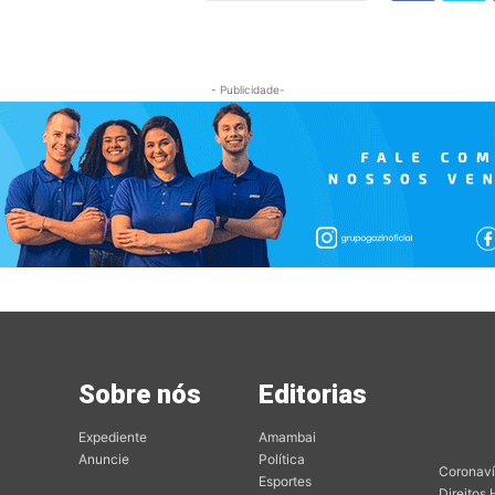
- Publicidade-
Sobre nós
Editorias
Mai
Edit
Expediente
Amambai
Anuncie
Política
Coronaví
Esportes
Direitos