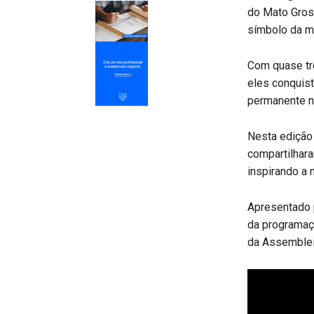
do Mato Gros
símbolo da m
Com quase tr
eles conquist
permanente na
Nesta edição
compartilhara
inspirando a
Apresentado p
da programaçã
da Assemblei