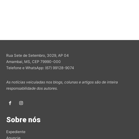
Rua Sete de Setembro, 3029, AP 04
Amambai, MS, CEP 79990-000
Telefone e WhatsApp: (67) 99128-9074
As notícias veiculadas nos blogs, colunas e artigos são de inteira
responsabilidade dos autores.
Sobre nós
Expediente
Anuncie