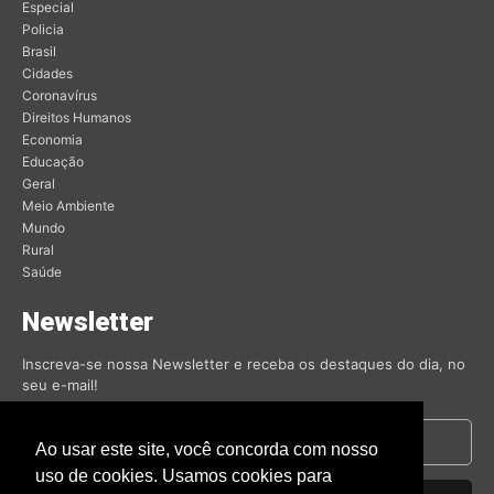
Especial
Policia
Brasil
Cidades
Coronavírus
Direitos Humanos
Economia
Educação
Geral
Meio Ambiente
Mundo
Rural
Saúde
Newsletter
Inscreva-se nossa Newsletter e receba os destaques do dia, no
seu e-mail!
Ao usar este site, você concorda com nosso
uso de cookies. Usamos cookies para