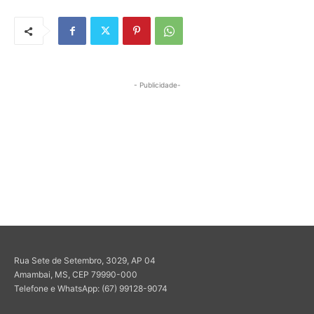
- Publicidade-
Rua Sete de Setembro, 3029, AP 04
Amambai, MS, CEP 79990-000
Telefone e WhatsApp: (67) 99128-9074