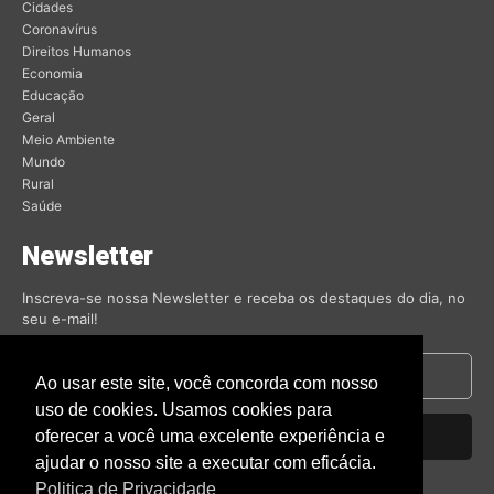
Cidades
Coronavírus
Direitos Humanos
Economia
Educação
Geral
Meio Ambiente
Mundo
Rural
Saúde
Newsletter
Inscreva-se nossa Newsletter e receba os destaques do dia, no
seu e-mail!
Ao usar este site, você concorda com nosso
uso de cookies. Usamos cookies para
oferecer a você uma excelente experiência e
Inscrever-se
ajudar o nosso site a executar com eficácia.
Nós respeitamos sua privacidade.
Politica de Privacidade