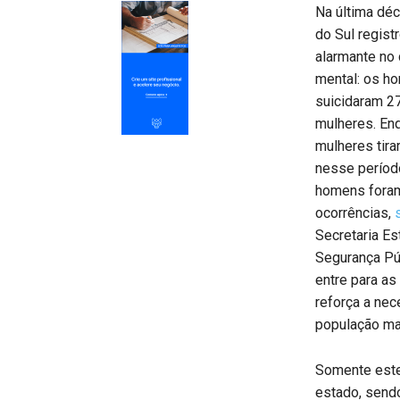
Na última dé
do Sul regist
alarmante no
mental: os h
suicidaram 2
mulheres. En
mulheres tira
nesse período
homens fora
ocorrências,
Secretaria Es
Segurança Pú
entre para as
reforça a nec
população mas
Somente este
estado, send