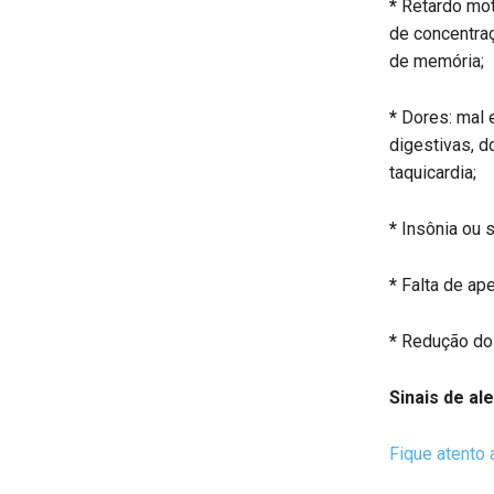
*
Retardo moto
de concentraç
de memória;
*
Dores: mal e
digestivas, do
taquicardia;
*
Insônia ou s
*
Falta de ape
*
Redução do 
Sinais de ale
Fique atento 