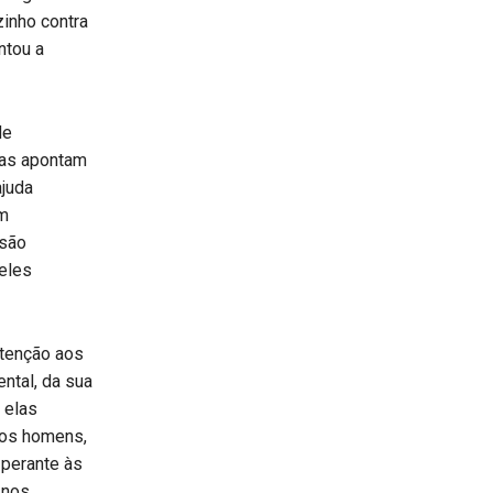
zinho contra
ntou a
de
tas apontam
ajuda
em
 são
eles
atenção aos
ntal, da sua
 elas
nos homens,
 perante às
 nos