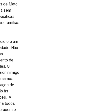
os de Mato
da sem
ecíficas
ara famílias
icídio é um
edade. Não
no
mento de
das. O
aior inimigo
ecisamos
paços de
ão às
ades. A
r a todos
coragem e