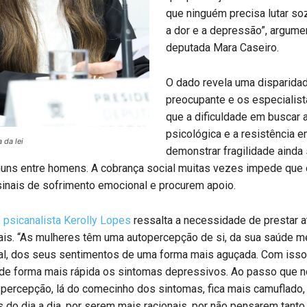
que ninguém precisa lutar so
a dor e a depressão”, argume
deputada Mara Caseiro.
O dado revela uma disparida
preocupante e os especialis
que a dificuldade em buscar 
psicológica e a resistência 
 da lei
demonstrar fragilidade ainda
muns entre homens. A cobrança social muitas vezes impede que 
inais de sofrimento emocional e procurem apoio.
 psicanalista
Kerolly Lopes
ressalta a necessidade de prestar 
ais. “As mulheres têm uma autopercepção de si, da sua saúde me
al, dos seus sentimentos de uma forma mais aguçada. Com isso
 de forma mais rápida os sintomas depressivos. Ao passo que 
 percepção, lá do comecinho dos sintomas, fica mais camuflado,
do dia a dia, por serem mais racionais, por não pensarem tanto