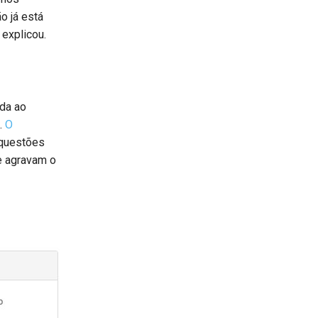
o já está
 explicou.
da ao
.
O
 questões
e agravam o