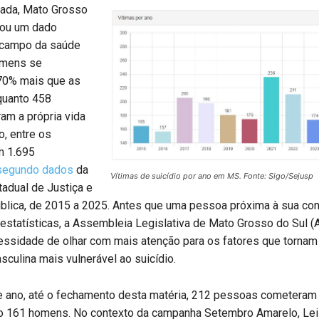
cada, Mato Grosso
rou um dado
 campo da saúde
omens se
70% mais que as
quanto 458
ram a própria vida
, entre os
m 1.695
segundo dados
da
Vítimas de suicídio por ano em MS. Fonte: Sigo/Sejusp
tadual de Justiça e
blica, de 2015 a 2025. Antes que uma pessoa próxima à sua con
 estatísticas, a Assembleia Legislativa de Mato Grosso do Sul 
essidade de olhar com mais atenção para os fatores que tornam
culina mais vulnerável ao suicídio.
 ano, até o fechamento desta matéria, 212 pessoas cometeram 
o 161 homens. No contexto da campanha Setembro Amarelo, Lei