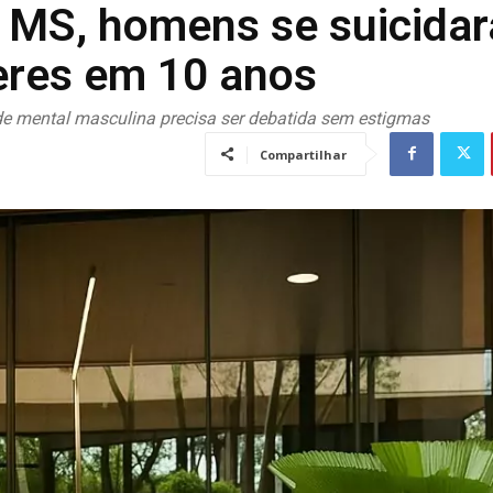
 MS, homens se suicida
eres em 10 anos
 mental masculina precisa ser debatida sem estigmas
Compartilhar