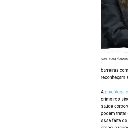
Dep. Mara é autora
barreiras co
reconheçam s
A
psicóloga e
primeiros sin
saúde corpor
podem tratar
essa falta de
preocupações 