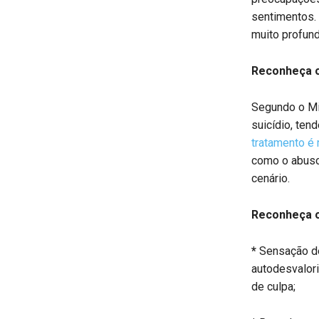
sentimentos.
muito profund
Reconheça o
Segundo o Mi
suicídio, ten
tratamento é
como o abuso
cenário.
Reconheça o
*
Sensação de 
autodesvalor
de culpa;