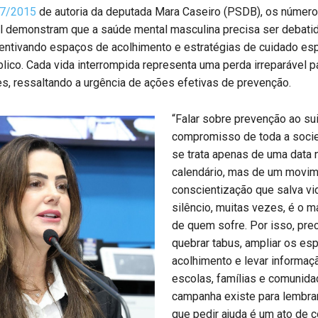
77/2015
de autoria da deputada Mara Caseiro (PSDB), os númer
l demonstram que a saúde mental masculina precisa ser debati
entivando espaços de acolhimento e estratégias de cuidado esp
lico. Cada vida interrompida representa uma perda irreparável p
s, ressaltando a urgência de ações efetivas de prevenção.
“Falar sobre prevenção ao su
compromisso de toda a soci
se trata apenas de uma data 
calendário, mas de um movi
conscientização que salva vi
silêncio, muitas vezes, é o m
de quem sofre. Por isso, pr
quebrar tabus, ampliar os es
acolhimento e levar informaç
escolas, famílias e comunid
campanha existe para lembra
que pedir ajuda é um ato de 