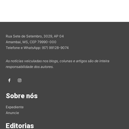
Rua Sete de Setembro, 3029, AP 04
Amambai, MS, CEP 79990-000
Telefone e WhatsApp: (67) 99128-9074
As notícias veiculadas nos blogs, colunas e artigos são de inteira
responsabilidade dos autores.
Sobre nós
Expediente
Anuncie
Editorias