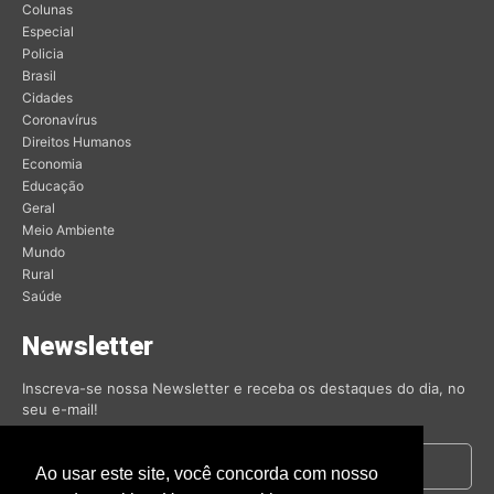
Colunas
Especial
Policia
Brasil
Cidades
Coronavírus
Direitos Humanos
Economia
Educação
Geral
Meio Ambiente
Mundo
Rural
Saúde
Newsletter
Inscreva-se nossa Newsletter e receba os destaques do dia, no
seu e-mail!
Ao usar este site, você concorda com nosso