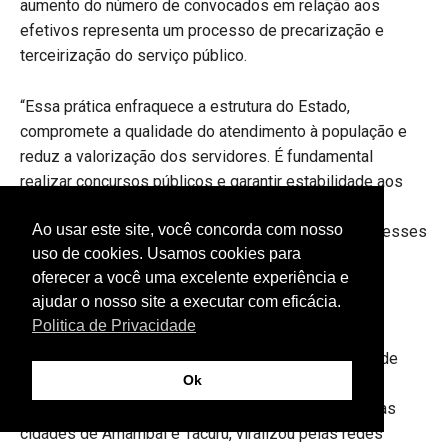
aumento do número de convocados em relação aos
efetivos representa um processo de precarização e
terceirização do serviço público.
“Essa prática enfraquece a estrutura do Estado,
compromete a qualidade do atendimento à população e
reduz a valorização dos servidores. É fundamental
realizar concursos públicos e garantir estabilidade aos
trabalhadores, assegurando um serviço público
Ao usar este site, você concorda com nosso
profissional, comprometido e independente de interesses
uso de cookies. Usamos cookies para
políticos”, ressalta Erli.
oferecer a você uma excelente experiência e
ajudar o nosso site a executar com eficácia.
Rodovia Amambai/Tacuru
Politica de Privacidade
No início deste mês, publicação feita pelo morador de
Ok
Amambai, Alcir Zonattod, mostrando a falta de
manutenção da rodovia Guaira-Porã,no trecho entre as
cidades de Amambai e Tacuru, viralizou pelas redes