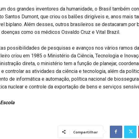
um dos grandes inventores da humanidade, o Brasil também co
to Santos Dumont, que criou os balões dirigíveis e, anos mais ta
ível biplano. Além desses, outros brasileiros se destacaram por 
 doenças como os médicos Osvaldo Cruz e Vital Brazil.
tas possibilidades de pesquisas e avanços nos vários ramos da 
leiro criou em 1985 o Ministério da Ciência, Tecnologia e Inova
nistração direta, o ministério tem a função de planejar, coordenar
 e controlar as atividades da ciência e tecnologia, além da políti
to de informática e automação, política nacional de biosseguran
ítica nuclear e controle da exportação de bens e serviços sensíve
 Escola
Compartilhar