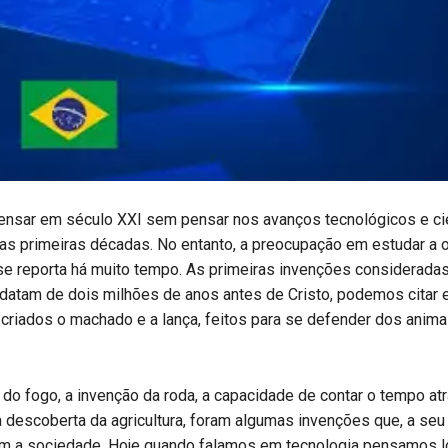
ensar em século XXI sem pensar nos avanços tecnológicos e cie
nas primeiras décadas. No entanto, a preocupação em estudar a 
se reporta há muito tempo. As primeiras invenções considerada
datam de dois milhões de anos antes de Cristo, podemos citar 
criados o machado e a lança, feitos para se defender dos animais
do fogo, a invenção da roda, a capacidade de contar o tempo at
a descoberta da agricultura, foram algumas invenções que, a seu
am a sociedade. Hoje quando falamos em tecnologia pensamos l