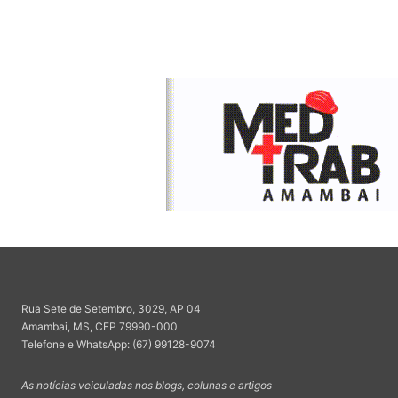
Rua Sete de Setembro, 3029, AP 04
Amambai, MS, CEP 79990-000
Telefone e WhatsApp: (67) 99128-9074
As notícias veiculadas nos blogs, colunas e artigos