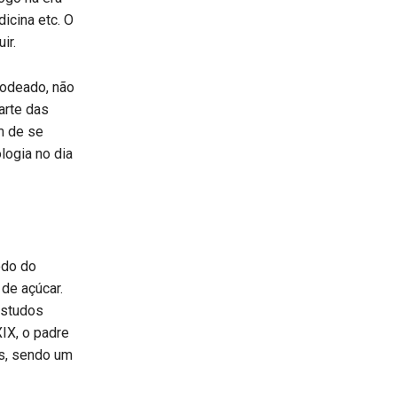
icina etc. O
ir.
rodeado, não
arte das
m de se
logia no dia
odo do
 de açúcar.
estudos
XIX, o padre
s, sendo um