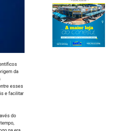
ntíficos
origem da
s
entre esses
 e facilitar
ravés do
 tempo,
ogo na era