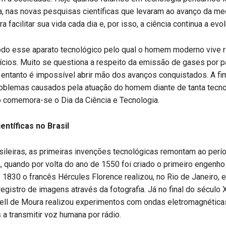
a, nas novas pesquisas científicas que levaram ao avanço da med
facilitar sua vida cada dia e, por isso, a ciência continua a evolu
todo esse aparato tecnológico pelo qual o homem moderno vive 
ícios. Muito se questiona a respeito da emissão de gases por p
o entanto é impossível abrir mão dos avanços conquistados. A fi
roblemas causados pela atuação do homem diante de tanta tecno
o comemora-se o Dia da Ciência e Tecnologia.
entíficas no Brasil
sileiras, as primeiras invenções tecnológicas remontam ao perí
a, quando por volta do ano de 1550 foi criado o primeiro engenho
1830 o francês Hércules Florence realizou, no Rio de Janeiro, 
registro de imagens através da fotografia. Já no final do século 
ell de Moura realizou experimentos com ondas eletromagnética
 a transmitir voz humana por rádio.