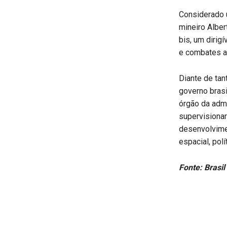
Considerado 
mineiro Alber
bis, um dirig
e combates a
Diante de tan
governo brasi
órgão da admi
supervisionar
desenvolvimen
espacial, pol
Fonte: Brasil