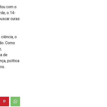
ntou com o
rde, o 14-
buscar curas
ciência, o
ção. Como
,
ca de
ça, política
is.