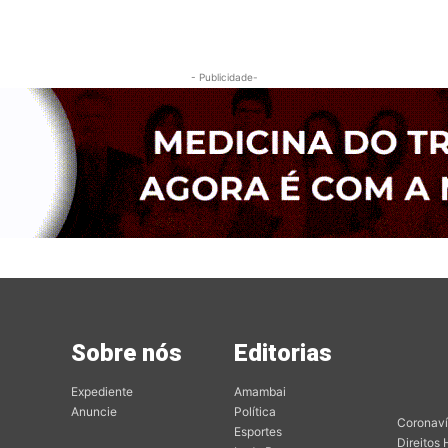
- Publicidade-
Sobre nós
Editorias
Mai
Edit
Expediente
Amambai
Anuncie
Política
Coronaví
Esportes
Direitos