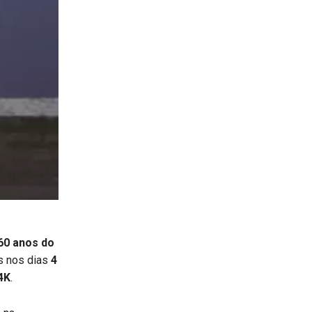
60 anos do
s nos dias
4
4K
.