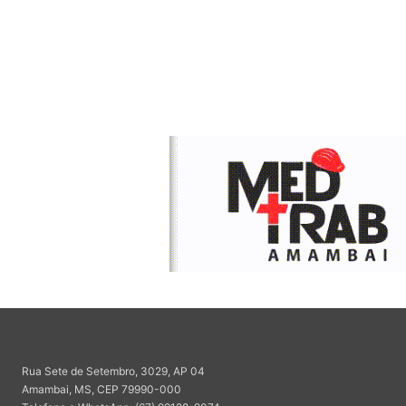
Rua Sete de Setembro, 3029, AP 04
Amambai, MS, CEP 79990-000