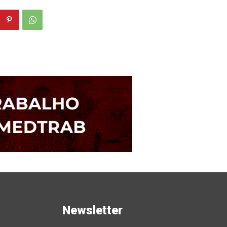
s
Newsletter
orias