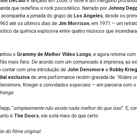
om DeCillo
e lançado em 2006, o filme é um mergulho profundo
 banda que redefiniu o rock psicodélico. Narrado por
Johnny Dep
 acompanha a jornada do grupo de
Los Angeles
, desde os prim
965 até os últimos dias de
Jim Morrison
, em 1971 — um retrato
nótico da química explosiva entre quatro músicos que incendia
anhou o
Grammy de Melhor Vídeo Longo
, e agora retorna com
 fãs mais fiéis. De acordo com um comunicado à imprensa, as e
o contar com uma introdução de
John Densmore
e
Robby Krie
ial exclusiva
de uma performance recém-gravada de
“Riders o
Densmore, Krieger e convidados especiais — em parceria com o 
Change
.
epp, “
simplesmente não existe nada melhor do que isso
”. E, c
unto é
The Doors
, ele está mais do que certo.
ler do filme original: