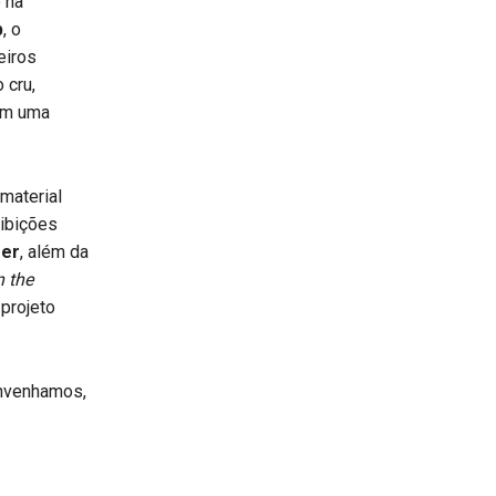
 na
p
, o
eiros
 cru,
ram uma
 material
xibições
ger
, além da
n the
projeto
onvenhamos,