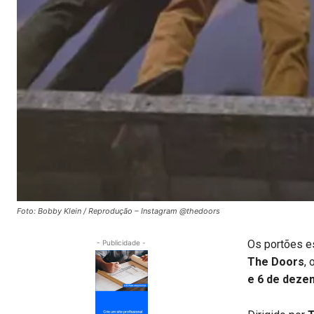
Foto: Bobby Klein / Reprodução – Instagram @thedoors
Os portões e
- Publicidade -
The Doors
,
e 6 de deze