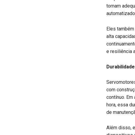
tornam adequ
automatizado
Eles também 
alta capacid
continuament
e resiliência 
Durabilidad
Servomotores
com construçã
contínuo. Em 
hora, essa du
de manutençã
Além disso, 