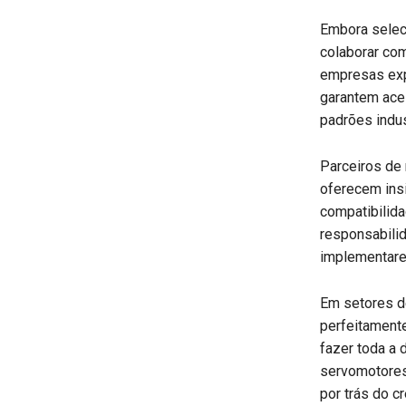
Embora seleci
colaborar co
empresas exp
garantem ace
padrões indus
Parceiros de
oferecem insi
compatibilid
responsabilid
implementare
Em setores de
perfeitament
fazer toda a 
servomotores,
por trás do c