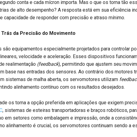
egundo conta e cada mícron importa. Mas o que os torna tão es
trias de alto desempenho? A resposta está em sua eficiência in
 e capacidade de responder com precisão e atraso mínimo.
 Trás da Precisão do Movimento
 são equipamentos especialmente projetados para controlar p
lineares, velocidade e aceleração. Esses dispositivos funciona
de realimentação
(feedback
), permitindo que ajustem seu movi
m base nas entradas dos sensores. Ao contrário dos motores tr
m sistemas de malha aberta, os servomotores utilizam
feedbac
ntindo alinhamento contínuo com os resultados desejados.
ade os torna a opção preferida em aplicações que exigem preci
C
, sistemas de esteiras transportadoras e braços robóticos, para
o em setores como embalagem e impressão, onde a consistênc
no alinhamento é crucial, os servomotores continuam sendo a es