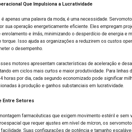
peracional Que Impulsiona a Lucratividade
ão é apenas uma palavra da moda; é uma necessidade. Servomot
or sua operação energeticamente eficiente. Eles empregam proj
 enrolamento e ímãs, minimizando o desperdício de energia e 
 torque. Isso ajuda as organizações a reduzirem os custos ope
eter o desempenho.
esses motores apresentam características de aceleração e des
ltando em ciclos mais curtos e maior produtividade. Para linhas
4 horas por dia, cada segundo economizado pode significar mil
ionadas à produção e ganhos substanciais em lucratividade.
e Entre Setores
 montagem farmacêuticas que exigem movimento estéril e sem v
roespacial que requer ajustes em nível de mícron, os servomot
facilidade. Suas configurações de potência e tamanho escaláve