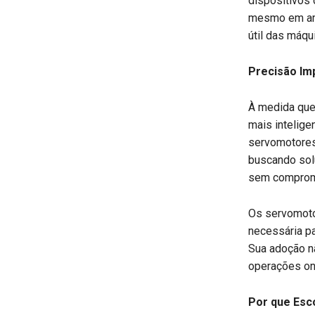
dispositivos
mesmo em ambi
útil das máqu
Precisão Im
À medida que
mais intelige
servomotores 
buscando so
sem comprom
Os servomoto
necessária p
Sua adoção nã
operações ond
Por que Esc