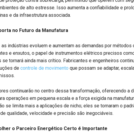
 de proteção contra sobrecarga, permitindo que operem com seg
entes de alto estresse. Isso aumenta a confiabilidade e prolo
inas e da infraestrutura associada.
porta no Futuro da Manufatura
 as indústrias evoluem e aumentam as demandas por métodos 
ntes e enxutos, o papel de instrumentos elétricos precisos com
se tornará ainda mais crítico. Fabricantes e engenheiros contin
luções de
controle de movimento
que possam se adaptar, escala
issos.
res continuarão no centro dessa transformação, oferecendo a d
ara operações em pequena escala e a força exigida na manufatu
o se limita mais a aplicações de nicho; eles se tornaram o padr
e qualidade, velocidade e precisão são inegociáveis.
olher o Parceiro Energético Certo é Importante