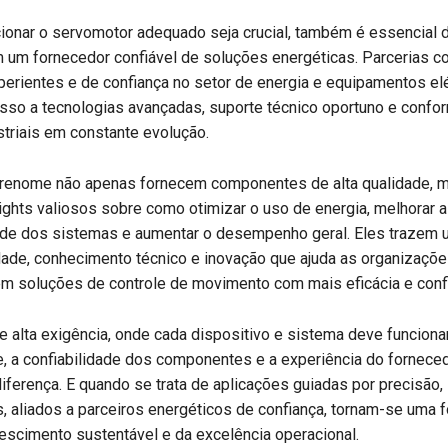
onar o servomotor adequado seja crucial, também é essencial d
m um fornecedor confiável de soluções energéticas. Parcerias c
erientes e de confiança no setor de energia e equipamentos elé
sso a tecnologias avançadas, suporte técnico oportuno e conf
triais em constante evolução.
 renome não apenas fornecem componentes de alta qualidade,
ghts valiosos sobre como otimizar o uso de energia, melhorar a
ade dos sistemas e aumentar o desempenho geral. Eles trazem u
ade, conhecimento técnico e inovação que ajuda as organizaçõe
m soluções de controle de movimento com mais eficácia e conf
 alta exigência, onde cada dispositivo e sistema deve funciona
e, a confiabilidade dos componentes e a experiência do fornec
diferença. E quando se trata de aplicações guiadas por precisão,
 aliados a parceiros energéticos de confiança, tornam-se uma f
rescimento sustentável e da excelência operacional.