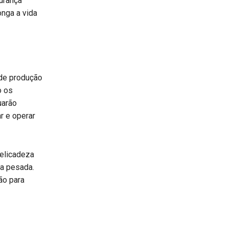
urança
nga a vida
de produção
o os
uarão
r e operar
elicadeza
ra pesada.
ão para