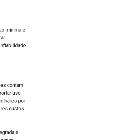
ão mínima e
rar
fiabilidade
Eles contam
portar uso
milhares por
ores custos
egrada e