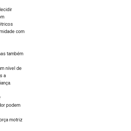
ecidir
om
tricos
ormidade com
 mas também
m nível de
s a
iança.
r
edor podem
orça motriz