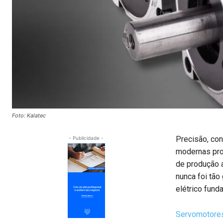
Foto: Kalatec
Precisão, con
- Publicidade -
modernas pros
de produção 
nunca foi tã
elétrico fund
Servomotores