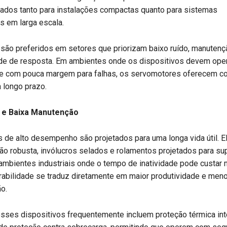
ados tanto para instalações compactas quanto para sistemas
s em larga escala.
são preferidos em setores que priorizam baixo ruído, manutenç
ade de resposta. Em ambientes onde os dispositivos devem ope
e com pouca margem para falhas, os servomotores oferecem con
a longo prazo.
e e Baixa Manutenção
 de alto desempenho são projetados para uma longa vida útil. 
o robusta, invólucros selados e rolamentos projetados para su
ambientes industriais onde o tempo de inatividade pode custar 
rabilidade se traduz diretamente em maior produtividade e men
o.
esses dispositivos frequentemente incluem proteção térmica int