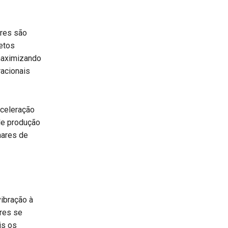
ores são
etos
maximizando
racionais
aceleração
 de produção
hares de
ibração à
ores se
is os