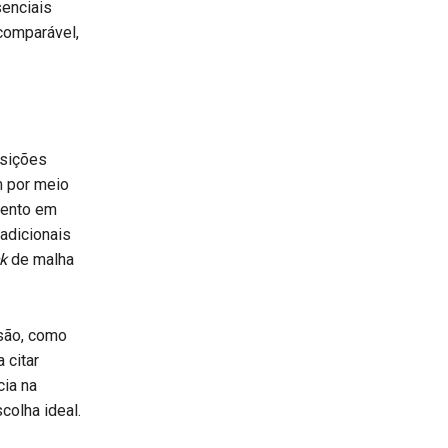
senciais
comparável,
osições
m por meio
mento em
adicionais
k
de malha
são, como
 citar
ia na
colha ideal.