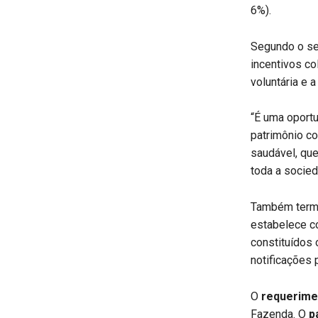
6%).
Segundo o sec
incentivos co
voluntária e a 
“É uma oportu
patrimônio c
saudável, que 
toda a socied
Também termi
estabelece c
constituídos o
notificações 
O
requerime
Fazenda. O
p