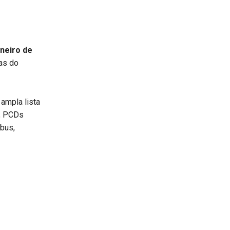
aneiro de
as do
ampla lista
s, PCDs
ibus,