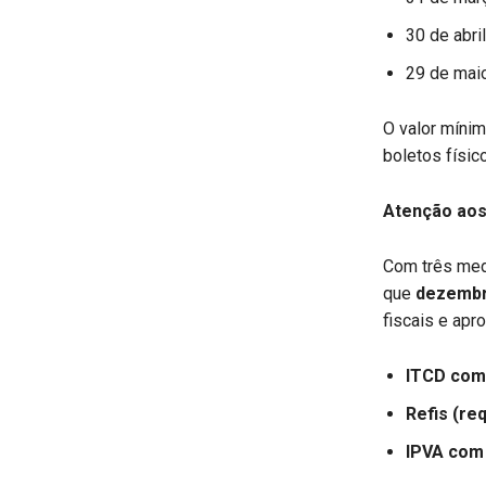
30 de abril
29 de mai
O valor mínim
boletos físi
Atenção aos
Com três med
que
dezembr
fiscais e apr
ITCD com
Refis (re
IPVA com 