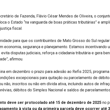
retário de Fazenda, Flávio César Mendes de Oliveira, o conjunt
loca o Estado “na vanguarda de boas práticas tributárias” e ampl
justiça fiscal.
nidade para que os contribuintes de Mato Grosso do Sul regula
om economia, segurança e planejamento. Estamos incentivando u
evita disputas judiciais, reforça a cidadania tributária e gera be
ade”, afirmou.
na em dezembro o prazo para adesão ao Refis 2025, programa
ondições excepcionais para quitação ou parcelamento de débit
u não, inscritos ou não em dívida ativa, incluindo autos de infraç
prévias, débitos do Simples Nacional e saldos de parcelamentos
nto deve ser protocolado até 15 de dezembro de 2025
no po
agamento à vista ou da primeira parcela deve ocorrer até 