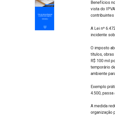
Benefícios n
vista do IPVA
contribuintes
A Lei nº 6.47
incidente so
O imposto abr
títulos, obra
R$ 100 mil po
temporário d
ambiente para
Exemplo práti
4.500, passa 
A medida redu
organização p