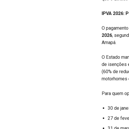
IPVA 2026: P
O pagamento 
2026
, segund
Amapá.
O Estado mant
de isenções e
(60% de reduç
motorhomes e
Para quem opt
30 de jane
27 de feve
31 de mar