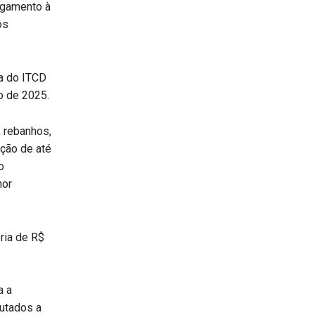
agamento à
os
ta do ITCD
o de 2025.
, rebanhos,
nção de até
o
hor
ria de R$
a a
butados a