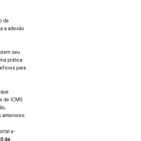
o de
ia a adesão
rizem seu
ma prática
nefícios para
 que
os de ICMS
ão,
 anteriores.
rtal e-
30 de