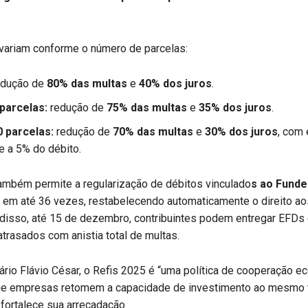
variam conforme o número de parcelas:
dução de
80% das multas
e
40% dos juros
.
 parcelas:
redução de
75% das multas
e
35% dos juros
.
0 parcelas:
redução de
70% das multas
e
30% dos juros
, com 
e a 5% do débito.
ambém permite a regularização de débitos vinculado
s ao Funde
 em até 36 vezes, restabelecendo automaticamente o direito ao
 disso, até 15 de dezembro, contribuintes podem entregar EFDs
rasados com anistia total de multas.
ário Flávio César, o Refis 2025 é “uma política de cooperação e
ue empresas retomem a capacidade de investimento ao mesmo
fortalece sua arrecadação.