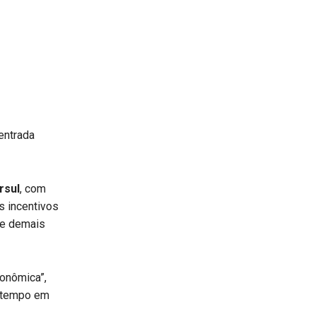
entrada
rsul
, com
s incentivos
 e demais
conômica”,
 tempo em