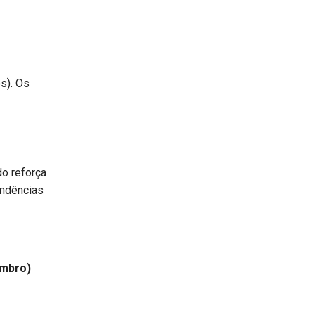
s). Os
o reforça
endências
embro)