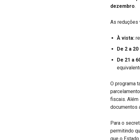
dezembro
.
As reduções 
À vista:
re
De 2 a 20
De 21 a 6
equivalent
O programa t
parcelamento
fiscais. Além
documentos at
Para o secret
permitindo q
que o Estado 