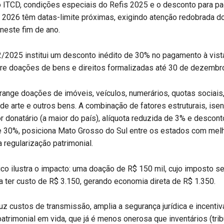
o ITCD, condições especiais do Refis 2025 e o desconto para p
 2026 têm datas-limite próximas, exigindo atenção redobrada d
 neste fim de ano.
2/2025 institui um desconto inédito de 30% no pagamento à vis
bre doações de bens e direitos formalizadas até 30 de dezembr
ange doações de imóveis, veículos, numerários, quotas sociais
s de arte e outros bens. A combinação de fatores estruturais, ise
r donatário (a maior do país), alíquota reduzida de 3% e descont
e 30%, posiciona Mato Grosso do Sul entre os estados com mel
 regularização patrimonial.
co ilustra o impacto: uma doação de R$ 150 mil, cujo imposto se
a ter custo de R$ 3.150, gerando economia direta de R$ 1.350.
z custos de transmissão, amplia a segurança jurídica e incentiv
atrimonial em vida, que já é menos onerosa que inventários (tri