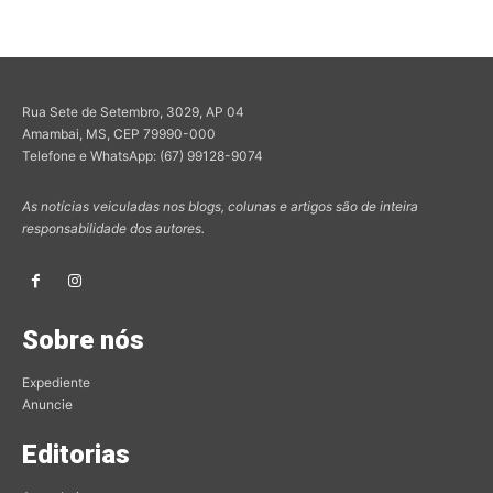
Rua Sete de Setembro, 3029, AP 04
Amambai, MS, CEP 79990-000
Telefone e WhatsApp: (67) 99128-9074
As notícias veiculadas nos blogs, colunas e artigos são de inteira
responsabilidade dos autores.
Sobre nós
Expediente
Anuncie
Editorias