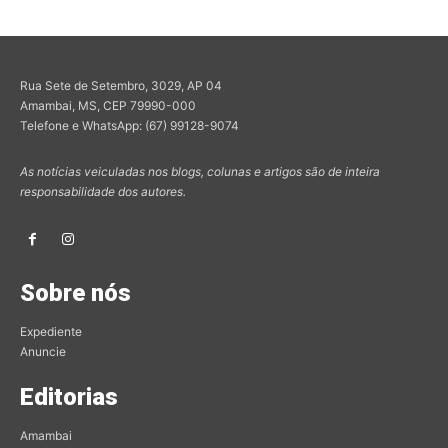
Rua Sete de Setembro, 3029, AP 04
Amambai, MS, CEP 79990-000
Telefone e WhatsApp: (67) 99128-9074
As notícias veiculadas nos blogs, colunas e artigos são de inteira
responsabilidade dos autores.
Sobre nós
Expediente
Anuncie
Editorias
Amambai