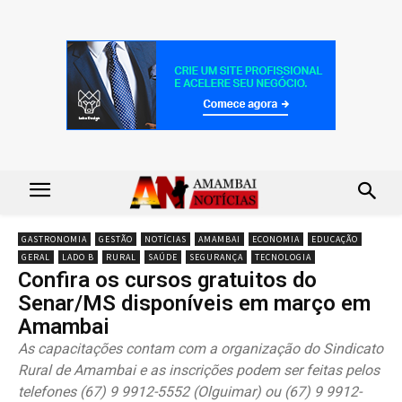
GASTRONOMIA
GESTÃO
NOTÍCIAS
AMAMBAI
ECONOMIA
EDUCAÇÃO
GERAL
LADO B
RURAL
SAÚDE
SEGURANÇA
TECNOLOGIA
Confira os cursos gratuitos do
Senar/MS disponíveis em março em
Amambai
As capacitações contam com a organização do Sindicato
Rural de Amambai e as inscrições podem ser feitas pelos
telefones (67) 9 9912-5552 (Olguimar) ou (67) 9 9912-