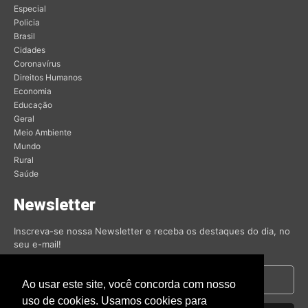
Especial
Policia
Brasil
Cidades
Coronavírus
Direitos Humanos
Economia
Educação
Geral
Meio Ambiente
Mundo
Rural
Saúde
Newsletter
Inscreva-se nossa Newsletter e receba os destaques do dia, no
seu e-mail!
Ao usar este site, você concorda com nosso
uso de cookies. Usamos cookies para