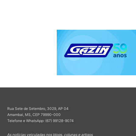
Rua Sete de Setembro, 3029, AP 04
Amambai, MS, CEP 79990-000
Telefone e WhatsApp: (67) 99128-9074
As notícias veiculadas nos blogs, colunas e artigos