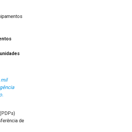
quipamentos
entos
 unidades
 mil
Agência
o.
 (PDPs)
sferência de