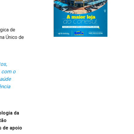
gica de
ma Único de
os,
, com o
saúde
ência
logia da
tão
s de apoio