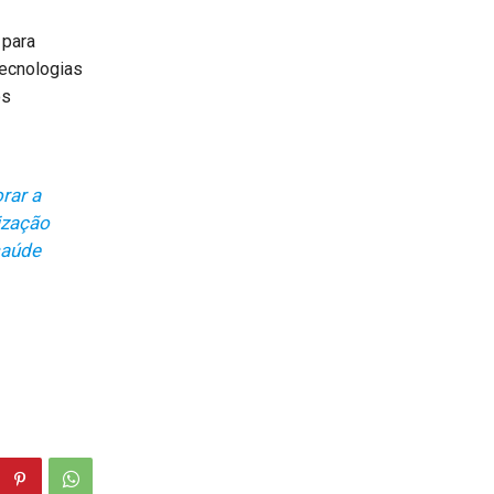
 para
tecnologias
os
rar a
nização
saúde