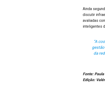
Ainda segund
discutir infr
avaliadas com
inteligentes 
“A coo
gestão 
da red
Fonte: Paula
Edição: Valér