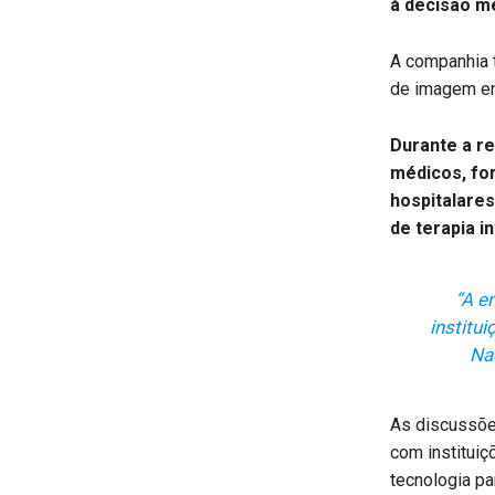
à decisão m
A companhia 
de imagem em
Durante a r
médicos, fo
hospitalares
de terapia in
“A e
institu
Nac
As discussõe
com instituiç
tecnologia p