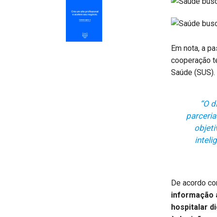
Em nota, a pa
cooperação t
Saúde (SUS).
“O d
parceria
objeti
inteli
De acordo co
informação 
hospitalar d