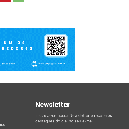
s
Newsletter
orias
Inscreva-se nossa Newsletter e receba os
destaques do dia, no seu e-mail!
rus