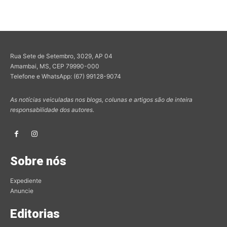
Rua Sete de Setembro, 3029, AP 04
Amambai, MS, CEP 79990-000
Telefone e WhatsApp: (67) 99128-9074
As notícias veiculadas nos blogs, colunas e artigos são de inteira
responsabilidade dos autores.
Sobre nós
Expediente
Anuncie
Editorias