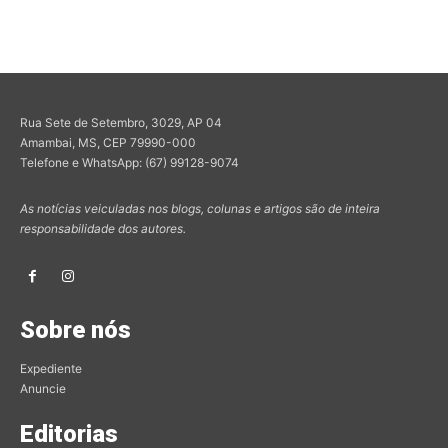
Rua Sete de Setembro, 3029, AP 04
Amambai, MS, CEP 79990-000
Telefone e WhatsApp: (67) 99128-9074
As notícias veiculadas nos blogs, colunas e artigos são de inteira
responsabilidade dos autores.
Sobre nós
Expediente
Anuncie
Editorias