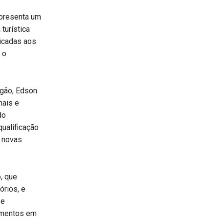
epresenta um
turística
ficadas aos
 o
rgão, Edson
nais e
do
qualificação
o novas
, que
órios, e
 e
gmentos em