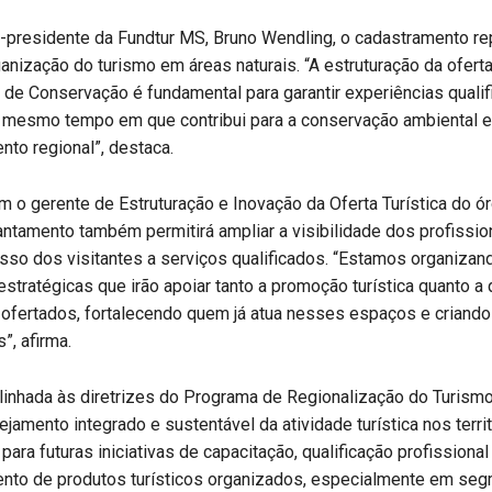
r-presidente da Fundtur MS, Bruno Wendling, o cadastramento r
anização do turismo em áreas naturais. “A estruturação da oferta 
de Conservação é fundamental para garantir experiências quali
o mesmo tempo em que contribui para a conservação ambiental e
to regional”, destaca.
 o gerente de Estruturação e Inovação da Oferta Turística do ó
antamento também permitirá ampliar a visibilidade dos profissio
cesso dos visitantes a serviços qualificados. “Estamos organizan
stratégicas que irão apoiar tanto a promoção turística quanto a 
 ofertados, fortalecendo quem já atua nesses espaços e criand
”, afirma.
linhada às diretrizes do Programa de Regionalização do Turismo
ejamento integrado e sustentável da atividade turística nos territ
para futuras iniciativas de capacitação, qualificação profissional
nto de produtos turísticos organizados, especialmente em se