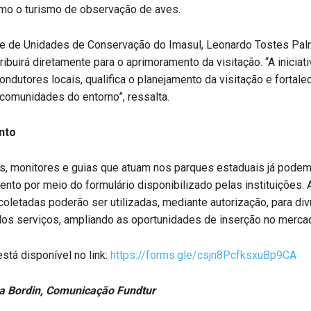
mo o turismo de observação de aves.
te de Unidades de Conservação do Imasul, Leonardo Tostes Pal
ribuirá diretamente para o aprimoramento da visitação. “A iniciat
condutores locais, qualifica o planejamento da visitação e fortal
comunidades do entorno”, ressalta.
nto
, monitores e guias que atuam nos parques estaduais já podem 
nto por meio do formulário disponibilizado pelas instituições. 
oletadas poderão ser utilizadas, mediante autorização, para di
 dos serviços, ampliando as oportunidades de inserção no mercad
está disponível no link:
https://forms.gle/csjn8PcfksxuBp9CA
a Bordin, Comunicação Fundtur