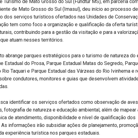
 Turismo de Mato Grosso do Sul (Fundtur MS), em parceria com 
ente de Mato Grosso do Sul (Imasul), deu início ao processo de
o dos serviços turísticos ofertados nas Unidades de Conserva
ação tem como foco a organização e qualificação da oferta turís
urais, contribuindo para a gestão da visitação e para a valoriza
 que atuam nesses territórios.
to abrange parques estratégicos para o turismo de natureza do
e Estadual do Prosa, Parque Estadual Matas do Segredo, Parqu
 Rio Taquari e Parque Estadual das Várzeas do Rio Ivinhema e 
sobre condutores, monitores e guias que desenvolvem atividad
das.
busca identificar os serviços ofertados como observação de aves,
as, fotografia de natureza e educação ambiental, além de mapear
ca de atendimento, disponibilidade e nível de qualificação dos
. As informações irão subsidiar ações de planejamento, promoçã
da experiência turística nos parques estaduais.