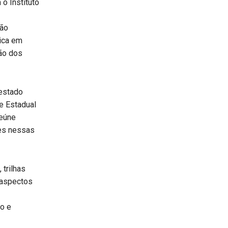
o Instituto
ção
tica em
ção dos
 estado
e Estadual
reúne
es nessas
 trilhas
 aspectos
o e