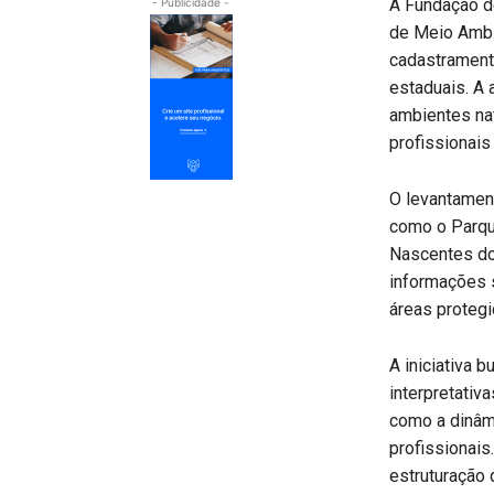
A Fundação de
- Publicidade -
de Meio Ambi
cadastrament
estaduais. A 
ambientes nat
profissionais
O levantamen
como o Parqu
Nascentes do
informações 
áreas protegi
A iniciativa 
interpretativ
como a dinâmi
profissionais
estruturação 