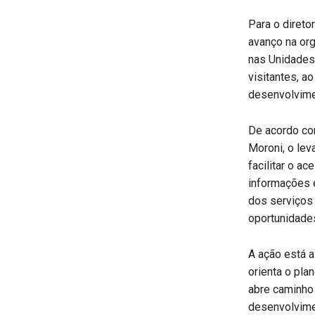
Para o direto
avanço na org
nas Unidades 
visitantes, a
desenvolvimen
De acordo com
Moroni, o lev
facilitar o a
informações e
dos serviços
oportunidades
A ação está a
orienta o plan
abre caminho 
desenvolvime