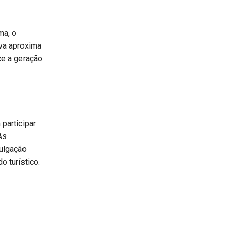
ma, o
iva aproxima
ece a geração
participar
As
vulgação
o turístico.