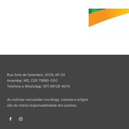
Rua Sete de Setembro, 3029, AP 04
Amambai, MS, CEP 79990-000
Telefone e WhatsApp: (67) 99128-9074
As notícias veiculadas nos blogs, colunas e artigos
são de inteira responsabilidade dos autores.