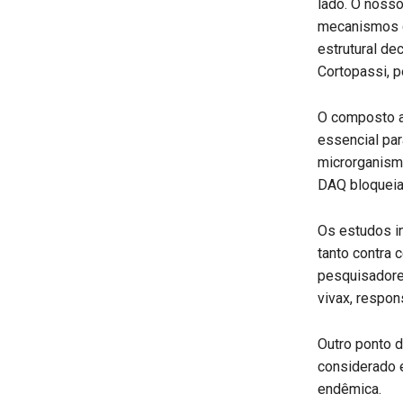
lado. O noss
mecanismos de
estrutural dec
Cortopassi, p
O composto a
essencial par
microrganism
DAQ bloqueia
Os estudos in
tanto contra 
pesquisadore
vivax, respon
Outro ponto d
considerado e
endêmica.