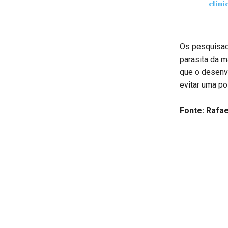
clíni
Os pesquisado
parasita da m
que o desenvo
evitar uma p
Fonte: Rafae