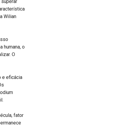
 superar
racterística
a Wilian
esso
na humana, o
izar. O
 e eficácia
Os
modium
l.
cula, fator
 permanece