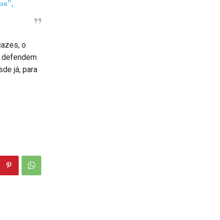
os”,
cazes, o
o, defendem
de já, para