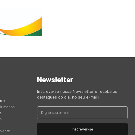
s
Newsletter
orias
Inscreva-se nossa Newsletter e receba os
destaques do dia, no seu e-mail!
rus
 Humanos
a
o
Inscrever-se
biente