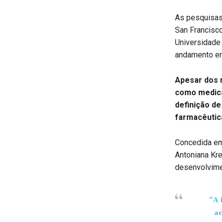
As pesquisas 
San Francisco
Universidade
andamento em
Apesar dos 
como medica
definição d
farmacêutic
Concedida em
Antoniana Kre
desenvolvime
“A 
ac