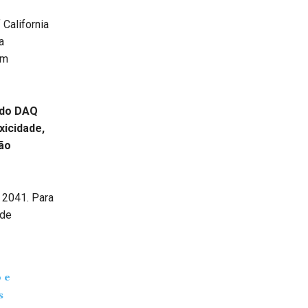
California
a
em
 do DAQ
icidade,
ão
 2041. Para
 de
 e
s