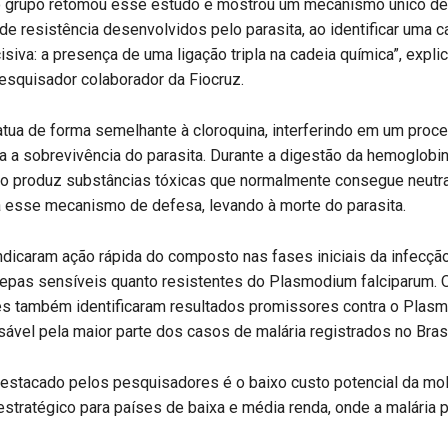
o grupo retomou esse estudo e mostrou um mecanismo único de
 resistência desenvolvidos pelo parasita, ao identificar uma ca
isiva: a presença de uma ligação tripla na cadeia química”, explic
esquisador colaborador da Fiocruz.
tua de forma semelhante à cloroquina, interferindo em um proc
a a sobrevivência do parasita. Durante a digestão da hemoglobi
o produz substâncias tóxicas que normalmente consegue neutral
 esse mecanismo de defesa, levando à morte do parasita.
dicaram ação rápida do composto nas fases iniciais da infecção
cepas sensíveis quanto resistentes do Plasmodium falciparum. 
s também identificaram resultados promissores contra o Plas
sável pela maior parte dos casos de malária registrados no Brasi
estacado pelos pesquisadores é o baixo custo potencial da molé
stratégico para países de baixa e média renda, onde a malária