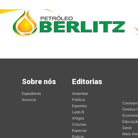
Sobre nós
Editorias
Mai
Edit
Expediente
Amambai
Anuncie
Política
Coronaví
Esportes
Direitos
Lado B
Economi
Artigos
Educaçã
Colunas
Geral
Especial
Meio Am
Policia