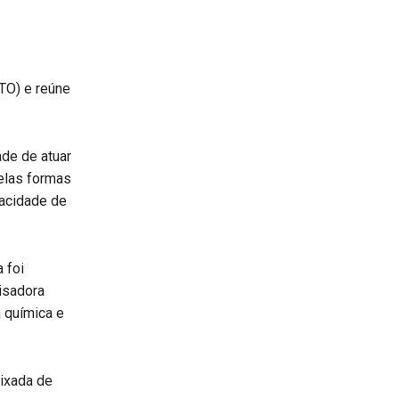
TO) e reúne
de de atuar
pelas formas
pacidade de
 foi
isadora
 química e
ixada de