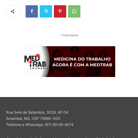
- Publicidade-
Rua Sete de Setembro, 3029, AP 04
Amambai, MS, CEP 79990-000
Telefone e WhatsApp: (67) 99128-9074