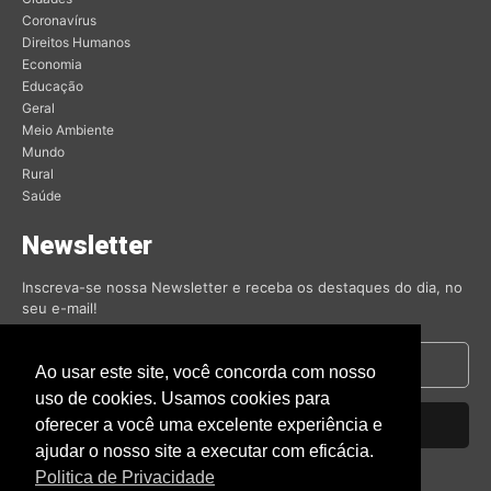
Coronavírus
Direitos Humanos
Economia
Educação
Geral
Meio Ambiente
Mundo
Rural
Saúde
Newsletter
Inscreva-se nossa Newsletter e receba os destaques do dia, no
seu e-mail!
Ao usar este site, você concorda com nosso
uso de cookies. Usamos cookies para
oferecer a você uma excelente experiência e
Inscrever-se
ajudar o nosso site a executar com eficácia.
Nós respeitamos sua privacidade.
Politica de Privacidade