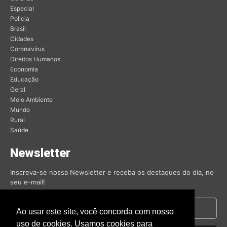
Especial
Policia
Brasil
Cidades
Coronavírus
Direitos Humanos
Economia
Educação
Geral
Meio Ambiente
Mundo
Rural
Saúde
Newsletter
Inscreva-se nossa Newsletter e receba os destaques do dia, no
seu e-mail!
Ao usar este site, você concorda com nosso
uso de cookies. Usamos cookies para