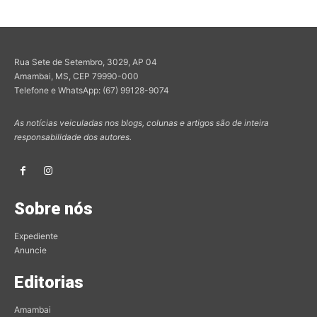
Rua Sete de Setembro, 3029, AP 04
Amambai, MS, CEP 79990-000
Telefone e WhatsApp: (67) 99128-9074
As notícias veiculadas nos blogs, colunas e artigos são de inteira
responsabilidade dos autores.
Sobre nós
Expediente
Anuncie
Editorias
Amambai