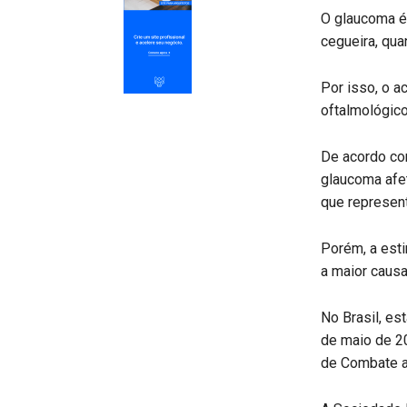
O glaucoma é 
cegueira, qua
Por isso, o 
oftalmológico
De acordo co
glaucoma afe
que represent
Porém, a est
a maior causa
No Brasil, est
de maio de 20
de Combate a