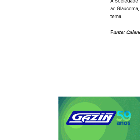
A Sociedade 
ao Glaucoma,
tema.
F
onte: Calen