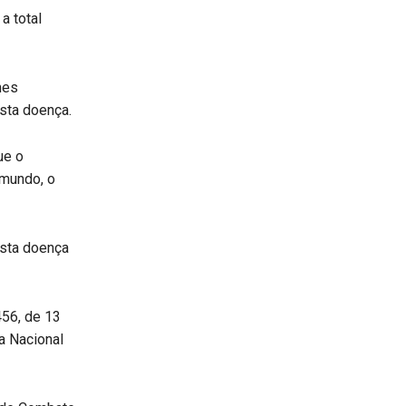
a total
mes
esta doença.
ue o
 mundo, o
esta doença
.456, de 13
a Nacional