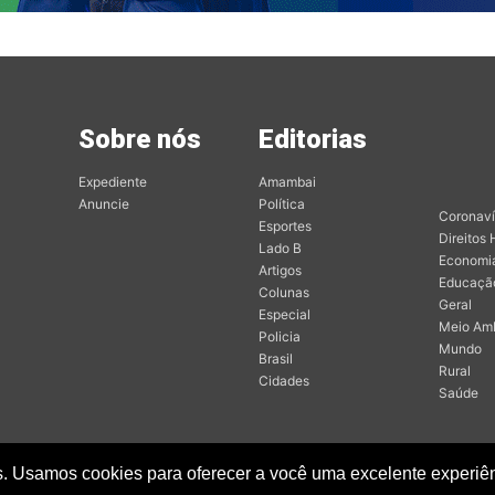
Sobre nós
Editorias
Mai
Edit
Expediente
Amambai
Anuncie
Política
Coronaví
Esportes
Direitos
Lado B
Economi
Artigos
Educaçã
Colunas
Geral
Especial
Meio Am
Policia
Mundo
Brasil
Rural
Cidades
Saúde
. Usamos cookies para oferecer a você uma excelente experiênc