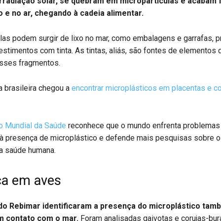
rradiação solar, se quebram em micropartículas e acabam 
o e no ar, chegando à cadeia alimentar.
las podem surgir de lixo no mar, como embalagens e garrafas, p
estimentos com tinta. As tintas, aliás, são fontes de elementos
sses fragmentos.
 brasileira chegou a
encontrar microplásticos em placentas e c
o Mundial da Saúde
reconhece que o mundo enfrenta problemas
 à presença de microplástico e defende mais pesquisas sobre o
a saúde humana.
ça em aves
do Rebimar identificaram a presença do microplástico ta
m contato com o mar.
Foram analisadas gaivotas e corujas-bur