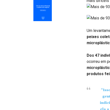
mais difíceis
Um levantame
peixes cole
microplástic
Dos 47 indiv
ocorreu em p
microplásti
produtos fe
“Iss
gent
indíc
ela a