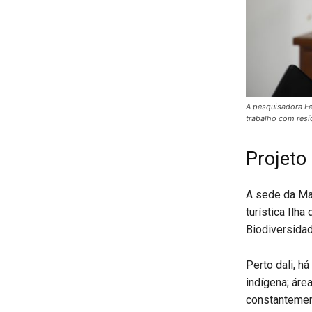
A pesquisadora Fe
trabalho com resí
Projeto
A sede da Mar
turística Ilh
Biodiversidad
Perto dali, h
indígena; áre
constantement