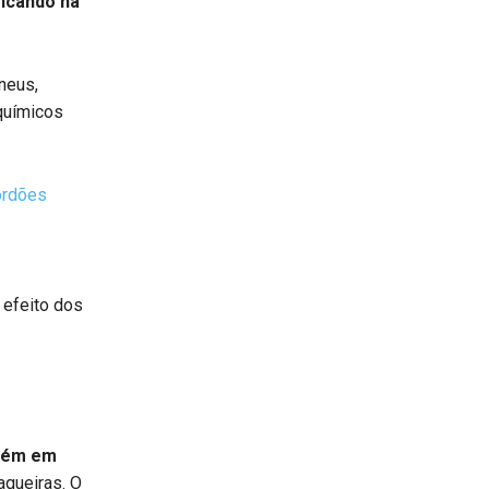
ficando na
neus,
 químicos
ordões
 efeito dos
mbém em
aqueiras. O