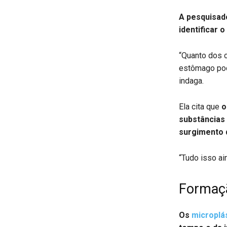
A pesquisad
identificar 
“Quanto dos 
estômago pod
indaga.
Ela cita que
o
substâncias 
surgimento 
“Tudo isso ai
Formaçã
Os
microplá