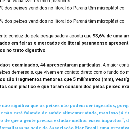
 de se visualizar: os microplásticos.
nto conduzido pela pesquisadora aponta que
93,6% de uma am
tados em feiras e mercados do litoral paranaense apresen
os no trato digestivo
.
íduos examinados, 44 apresentaram partículas.
A maior cont
eixes demersais, que vivem em contato direto com o fundo do m
cos são fragmentos menores que 5 milímetros (mm), vestíg
itos com plástico e que foram consumidos pelos peixes ex
o não significa que os peixes não podem ser ingeridos, porq
e não está falando de saúde alimentar ainda, mas isso já é
io de que a gente precisa estudar melhor esses impactos”, d
 jornalistas na sede da Associação Mar Brasil, uma organiz