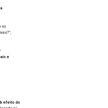
ra
e no
ixes?”,
r
ais e
b efeito do