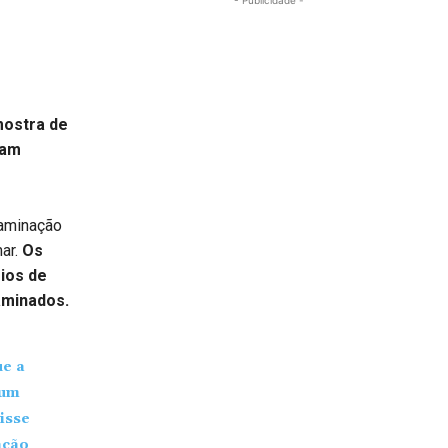
ostra de
tam
aminação
ar.
Os
ios de
aminados.
ue a
 um
isse
ação