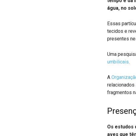
tempo e da i
água, no sol
Essas partícu
tecidos e rev
presentes ne
Uma pesquisa
umbilicais
.
A
Organizaçã
relacionados
fragmentos n
Presen
Os estudos 
aves que tê