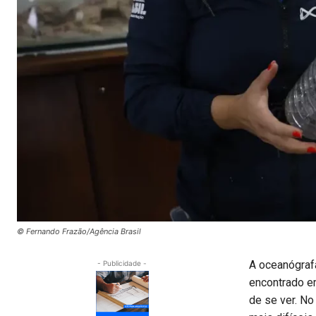
© Fernando Frazão/Agência Brasil
A oceanógrafa
- Publicidade -
encontrado em
de se ver. No