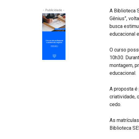
A Biblioteca 
- Publicidade -
Gênius”, volt
busca estimul
educacional e
O curso possu
10h30. Durant
montagem, pr
educacional.
A proposta é 
criatividade,
cedo.
As matrículas
Biblioteca SE