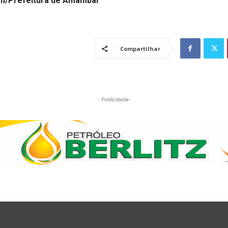
m/Prefeitura de Amambai
Compartilhar
- Publicidade-