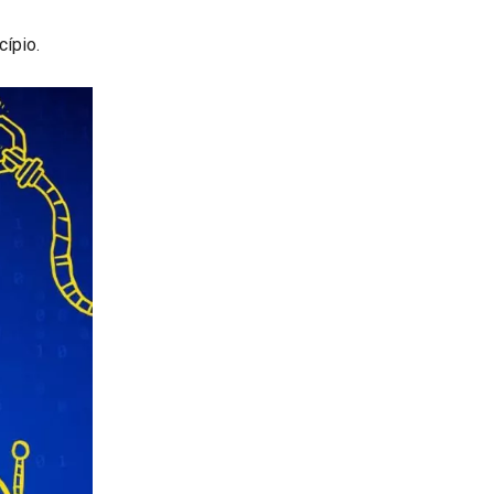
ípio.