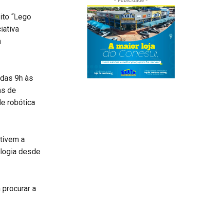
ito “Lego
iativa
a
 das 9h às
as de
e robótica
tivem a
nologia desde
 procurar a