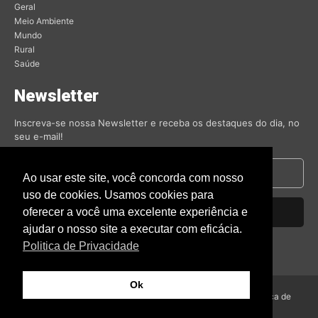
Geral
Meio Ambiente
Mundo
Rural
Saúde
Newsletter
Inscreva-se nossa Newsletter e receba os destaques do dia, no
seu e-mail!
Ao usar este site, você concorda com nosso
uso de cookies. Usamos cookies para
oferecer a você uma excelente experiência e
Inscrever-se
ajudar o nosso site a executar com eficácia.
Nós respeitamos sua privacidade.
Politica de Privacidade
Ok
© Amambai Notícias 2009 - Todos os direitos reservados -
Politica de
Privacidade