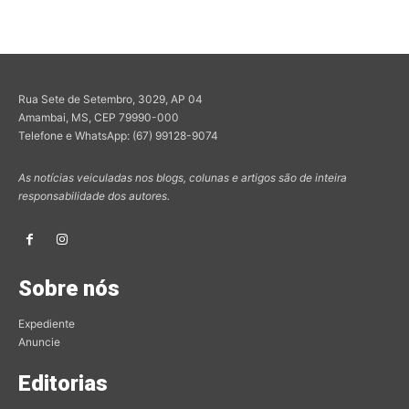
Rua Sete de Setembro, 3029, AP 04
Amambai, MS, CEP 79990-000
Telefone e WhatsApp: (67) 99128-9074
As notícias veiculadas nos blogs, colunas e artigos são de inteira
responsabilidade dos autores.
Sobre nós
Expediente
Anuncie
Editorias