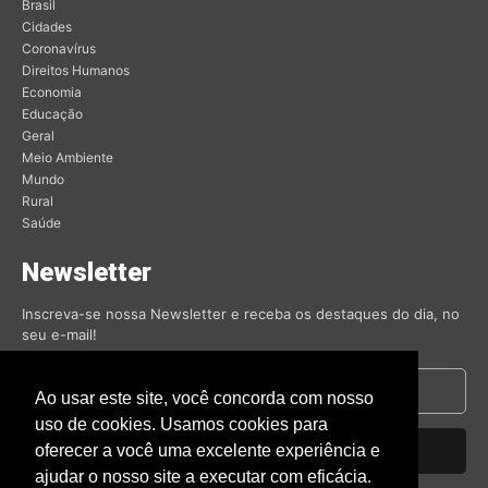
Brasil
Cidades
Coronavírus
Direitos Humanos
Economia
Educação
Geral
Meio Ambiente
Mundo
Rural
Saúde
Newsletter
Inscreva-se nossa Newsletter e receba os destaques do dia, no
seu e-mail!
Ao usar este site, você concorda com nosso
uso de cookies. Usamos cookies para
oferecer a você uma excelente experiência e
Inscrever-se
ajudar o nosso site a executar com eficácia.