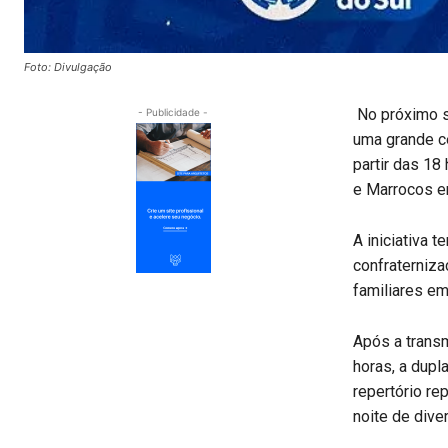
Foto: Divulgação
No próximo sa
- Publicidade -
uma grande ce
partir das 18
e Marrocos e
A iniciativa 
confraterniza
familiares em
Após a transm
horas, a dupl
repertório r
noite de dive