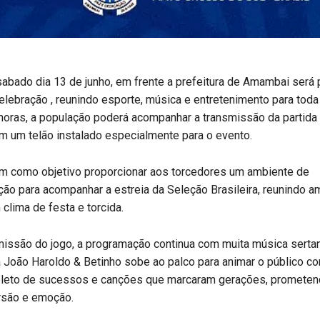
bado dia 13 de junho, em frente a prefeitura de Amambai será 
lebração , reunindo esporte, música e entretenimento para toda 
 horas, a população poderá acompanhar a transmissão da partida 
m um telão instalado especialmente para o evento.
tem como objetivo proporcionar aos torcedores um ambiente de
ção para acompanhar a estreia da Seleção Brasileira, reunindo a
 clima de festa e torcida.
issão do jogo, a programação continua com muita música sertan
a João Haroldo & Betinho sobe ao palco para animar o público c
epleto de sucessos e canções que marcaram gerações, promete
rsão e emoção.