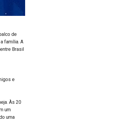
palco de
a família. A
entre Brasil
migos e
eja. Às 20
om um
ndo uma