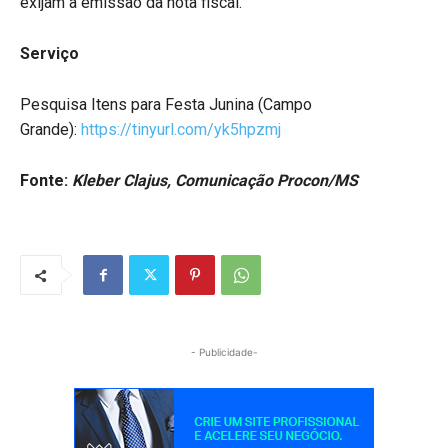
exijam a emissão da nota fiscal.
Serviço
Pesquisa Itens para Festa Junina (Campo
Grande):
https://tinyurl.com/yk5hpzmj
Fonte:
Kleber Clajus, Comunicação Procon/MS
- Publicidade-