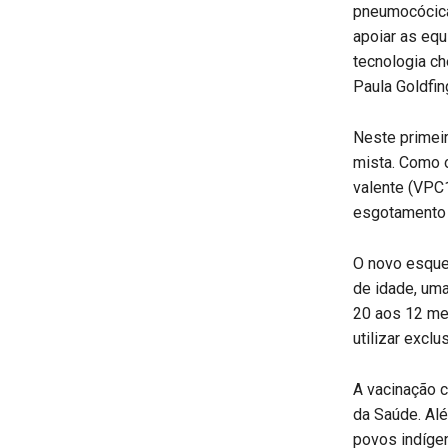
pneumocócicas
apoiar as eq
tecnologia ch
Paula Goldfin
Neste primei
mista. Como 
valente (VPC
esgotamento 
O novo esque
de idade, um
20 aos 12 me
utilizar excl
A vacinação c
da Saúde. Alé
povos indíge