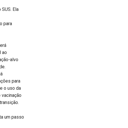
 SUS. Ela
o para
será
l ao
ação-alvo
de.
rá
ações para
e o uso da
e vacinação
transição.
nta um passo