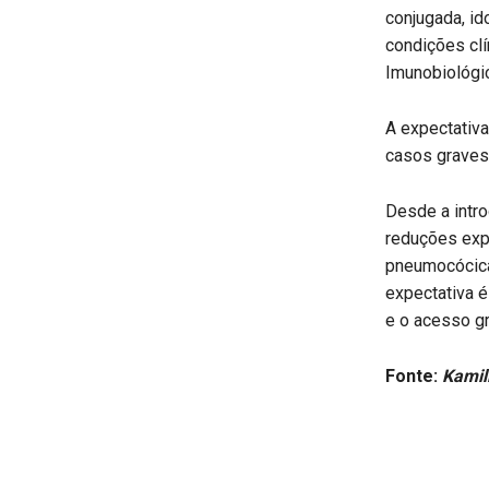
conjugada, i
condições clí
Imunobiológic
A expectativa
casos graves,
Desde a intro
reduções exp
pneumocócica
expectativa é
e o acesso gr
Fonte:
Kamil