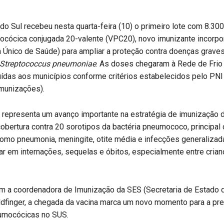
o Sul recebeu nesta quarta-feira (10) o primeiro lote com 8.30
ocócica conjugada 20-valente (VPC20), novo imunizante incorpo
 Único de Saúde) para ampliar a proteção contra doenças grave
Streptococcus pneumoniae
. As doses chegaram à Rede de Frio
uídas aos municípios conforme critérios estabelecidos pelo PN
Imunizações).
 representa um avanço importante na estratégia de imunização d
obertura contra 20 sorotipos da bactéria pneumococo, principal
omo pneumonia, meningite, otite média e infecções generalizad
r em internações, sequelas e óbitos, especialmente entre crian
m a coordenadora de Imunização da SES (Secretaria de Estado 
ldfinger, a chegada da vacina marca um novo momento para a pr
umocócicas no SUS.