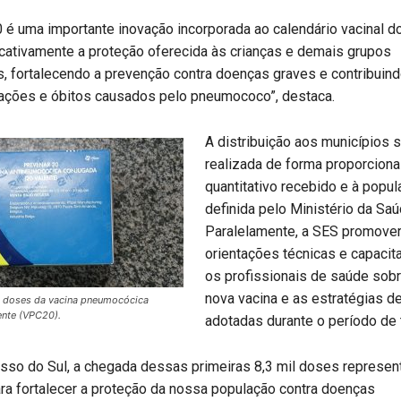
é uma importante inovação incorporada ao calendário vacinal do
icativamente a proteção oferecida às crianças e demais grupos
 fortalecendo a prevenção contra doenças graves e contribuind
nações e óbitos causados pelo pneumococo”, destaca.
A distribuição aos municípios 
realizada de forma proporciona
quantitativo recebido e à popul
definida pelo Ministério da Saú
Paralelamente, a SES promove
orientações técnicas e capacit
os profissionais de saúde sobr
nova vacina e as estratégias d
 doses da vacina pneumocócica
ente (VPC20).
adotadas durante o período de 
sso do Sul, a chegada dessas primeiras 8,3 mil doses represe
ra fortalecer a proteção da nossa população contra doenças