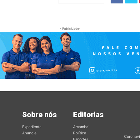
- Publicidade-
Sobre nós
Editorias
Mai
Edit
Expediente
Amambai
Anuncie
Política
Coronaví
Esportes