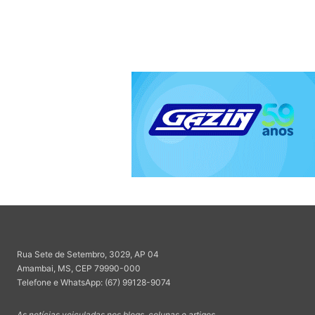
Rua Sete de Setembro, 3029, AP 04
Amambai, MS, CEP 79990-000
Telefone e WhatsApp: (67) 99128-9074
As notícias veiculadas nos blogs, colunas e artigos