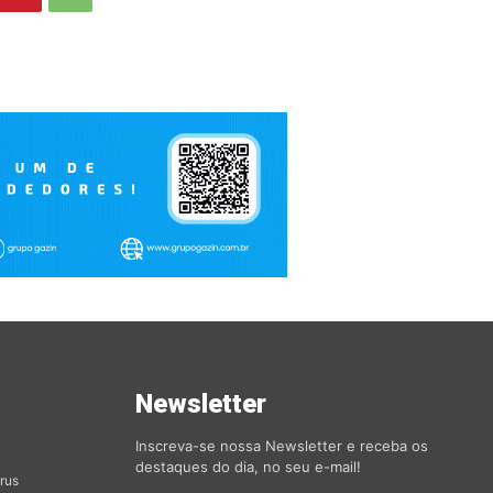
s
Newsletter
orias
Inscreva-se nossa Newsletter e receba os
destaques do dia, no seu e-mail!
rus