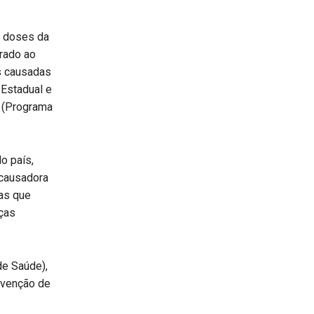
0 doses da
rado ao
s causadas
 Estadual e
I (Programa
o país,
 causadora
as que
ças
de Saúde),
evenção de