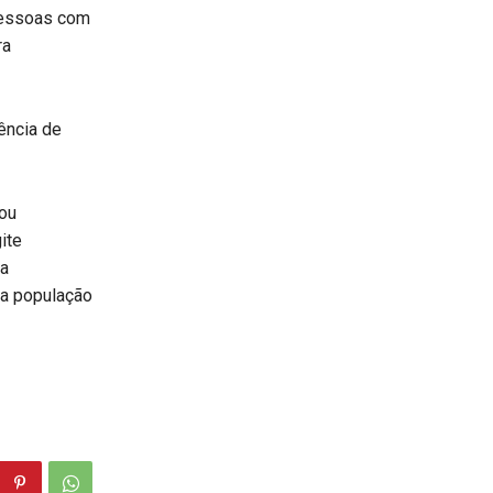
pessoas com
ra
ência de
rou
ite
a
da população