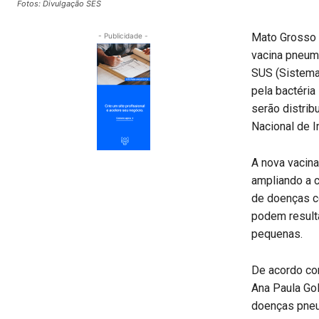
Fotos: Divulgação SES
Mato Grosso d
- Publicidade -
vacina pneum
SUS (Sistema
pela bactéria
serão distrib
Nacional de 
A nova vacina
ampliando a c
de doenças c
podem resulta
pequenas.
De acordo co
Ana Paula Go
doenças pne