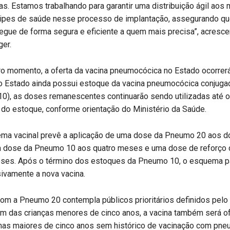
. Estamos trabalhando para garantir uma distribuição ágil aos 
uipes de saúde nesse processo de implantação, assegurando q
egue de forma segura e eficiente a quem mais precisa”, acresce
ger.
ro momento, a oferta da vacina pneumocócica no Estado ocorrer
o Estado ainda possui estoque da vacina pneumocócica conjuga
10), as doses remanescentes continuarão sendo utilizadas até o
do estoque, conforme orientação do Ministério da Saúde.
ma vacinal prevê a aplicação de uma dose da Pneumo 20 aos 
a dose da Pneumo 10 aos quatro meses e uma dose de reforço
ses. Após o término dos estoques da Pneumo 10, o esquema p
usivamente a nova vacina.
om a Pneumo 20 contempla públicos prioritários definidos pelo 
m das crianças menores de cinco anos, a vacina também será of
nas maiores de cinco anos sem histórico de vacinação com pn