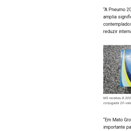
“A Pneumo 20 
amplia signif
contemplados,
reduzir inter
MS recebeu 8.300
conjugada 20-val
“Em Mato Gro
importante pa