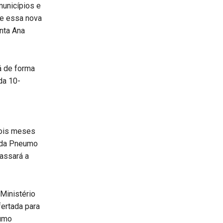
municípios e
ue essa nova
nta Ana
á de forma
da 10-
dois meses
 da Pneumo
assará a
Ministério
ertada para
eumo