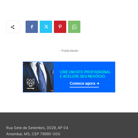
- Publicidade-
Rua Sete de Setembro, 3029, AP 04
Amambai, MS, CEP 79990-000