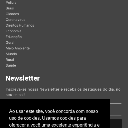
Policia
Brasil
Cidades
Coronavírus
Direitos Humanos
Economia
Educação
Geral
Meio Ambiente
Mundo
Rural
Saúde
Newsletter
Inscreva-se nossa Newsletter e receba os destaques do dia, no
seu e-mail!
Ao usar este site, você concorda com nosso
uso de cookies. Usamos cookies para
oferecer a você uma excelente experiência e
Inscrever-se