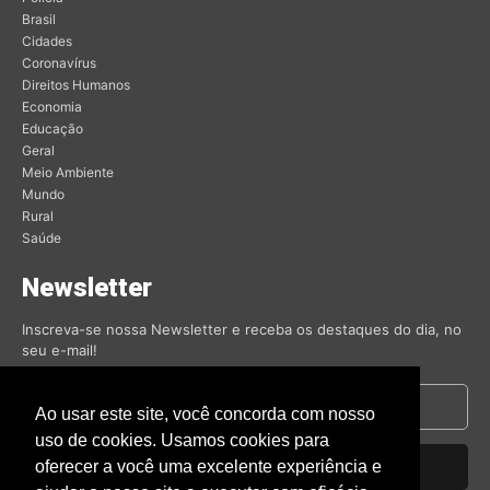
Brasil
Cidades
Coronavírus
Direitos Humanos
Economia
Educação
Geral
Meio Ambiente
Mundo
Rural
Saúde
Newsletter
Inscreva-se nossa Newsletter e receba os destaques do dia, no
seu e-mail!
Ao usar este site, você concorda com nosso
uso de cookies. Usamos cookies para
oferecer a você uma excelente experiência e
Inscrever-se