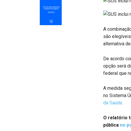
A combinação 
são elegíveis
alternativa de
De acordo c
opção será d
federal que r
A medida seg
no Sistema Ún
da Saúde
.
O relatório 
pública
no po