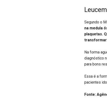
Leucem
Segundo o Mi
na medula ó
plaquetas. 
transformar
Na forma agud
diagnóstico 
para bons res
Essa é a for
pacientes id
Fonte: Agênc