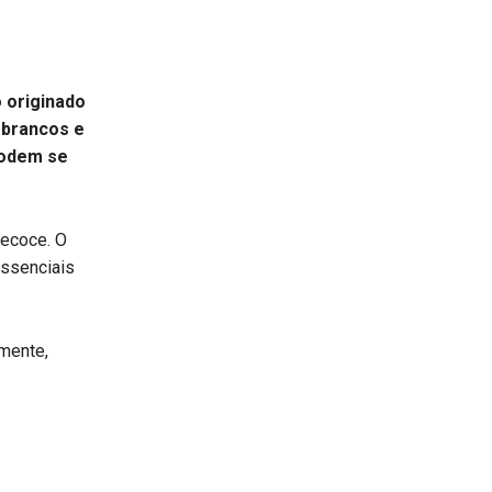
 originado
 brancos e
podem se
recoce. O
essenciais
mente,