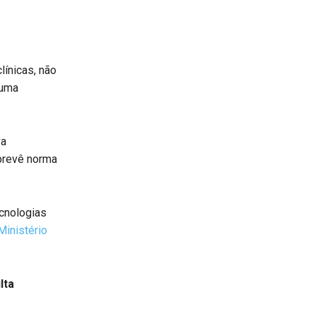
ínicas, não
 uma
va
prevê norma
cnologias
Ministério
lta