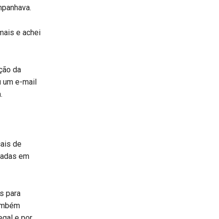
ompanhava.
mais e achei
ção da
u um e-mail
.
cais de
ixadas em
s para
Também
egal e por