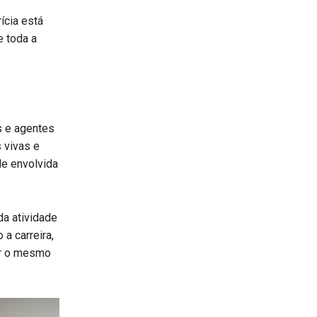
,
ícia está
e toda a
s e agentes
 vivas e
de envolvida
da atividade
a carreira,
ir o mesmo