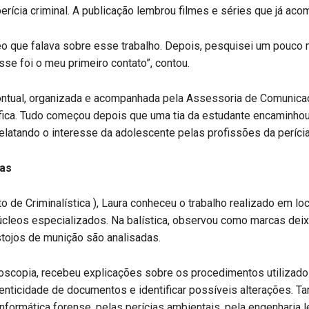
erícia criminal. A publicação lembrou filmes e séries que já ac
eo que falava sobre esse trabalho. Depois, pesquisei um pouco 
Esse foi o meu primeiro contato”, contou.
pontual, organizada e acompanhada pela Assessoria de Comunica
ífica. Tudo começou depois que uma tia da estudante encaminho
 relatando o interesse da adolescente pelas profissões da perícia
las
uto de Criminalística ), Laura conheceu o trabalho realizado em lo
úcleos especializados. Na balística, observou como marcas de
stojos de munição são analisadas.
scopia, recebeu explicações sobre os procedimentos utilizado
utenticidade de documentos e identificar possíveis alterações. 
nformática forense, pelas perícias ambientais, pela engenharia l