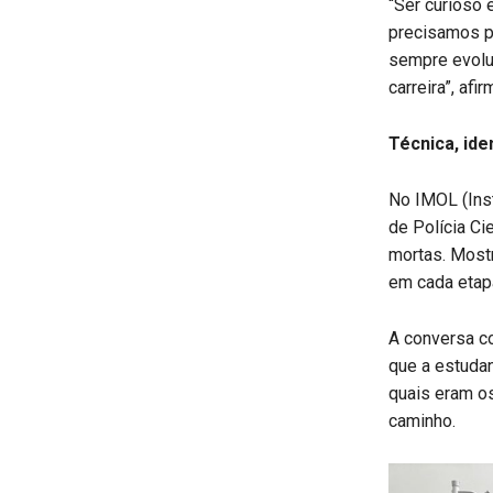
“Ser curioso
precisamos pe
sempre evolui
carreira”, afir
Técnica, ide
No IMOL (Inst
de Polícia Ci
mortas. Most
em cada etap
A conversa co
que a estudan
quais eram os
caminho.