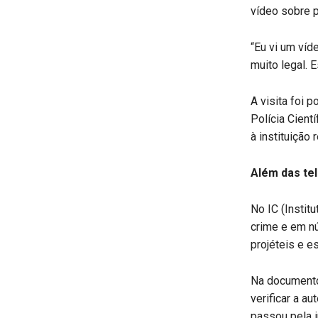
vídeo sobre p
“Eu vi um víd
muito legal. 
A visita foi 
Polícia Cient
à instituição
Além das te
No IC (Instit
crime e em n
projéteis e e
Na documento
verificar a a
passou pela i