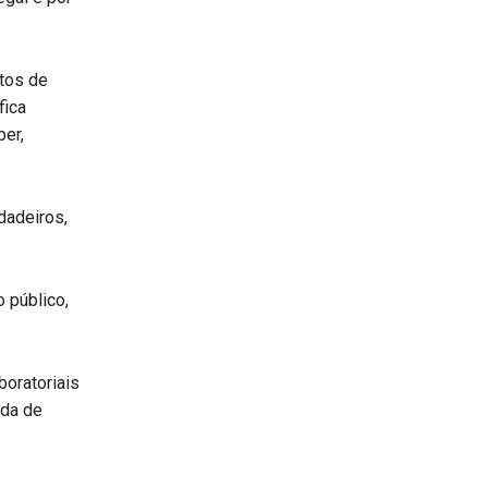
tos de
fica
er,
dadeiros,
 público,
boratoriais
ada de