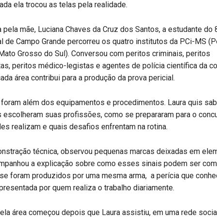
a ela trocou as telas pela realidade.
pela mãe, Luciana Chaves da Cruz dos Santos, a estudante do 
l de Campo Grande percorreu os quatro institutos da PCi-MS (Po
 Mato Grosso do Sul). Conversou com peritos criminais, peritos
as, peritos médico-legistas e agentes de polícia científica da c
da área contribui para a produção da prova pericial.
 foram além dos equipamentos e procedimentos. Laura quis sab
s escolheram suas profissões, como se prepararam para o concu
des realizam e quais desafios enfrentam na rotina.
stração técnica, observou pequenas marcas deixadas em ele
mpanhou a explicação sobre como esses sinais podem ser co
r se foram produzidos por uma mesma arma, a perícia que conhe
apresentada por quem realiza o trabalho diariamente.
ela área começou depois que Laura assistiu, em uma rede socia