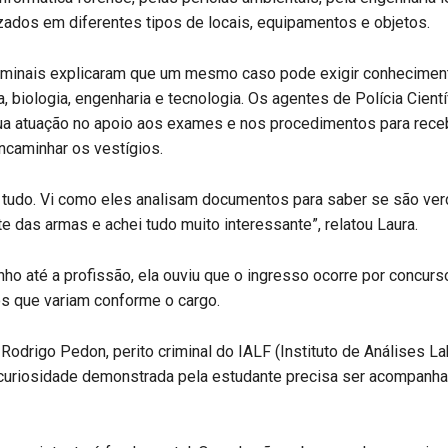
ados em diferentes tipos de locais, equipamentos e objetos.
riminais explicaram que um mesmo caso pode exigir conhecimen
a, biologia, engenharia e tecnologia. Os agentes de Polícia Cientí
ua atuação no apoio aos exames e nos procedimentos para receb
ncaminhar os vestígios.
 tudo. Vi como eles analisam documentos para saber se são ver
te das armas e achei tudo muito interessante”, relatou Laura.
ho até a profissão, ela ouviu que o ingresso ocorre por concurso
s que variam conforme o cargo.
Rodrigo Pedon, perito criminal do IALF (Instituto de Análises La
 curiosidade demonstrada pela estudante precisa ser acompanh