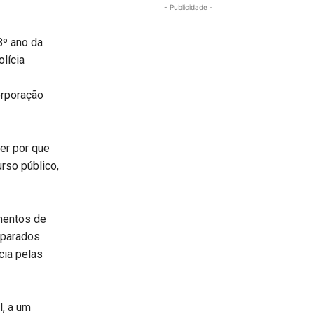
- Publicidade -
8º ano da
lícia
orporação
er por que
rso público,
mentos de
mparados
cia pelas
l, a um