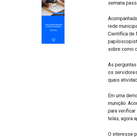
semana passad
Acompanhada 
rede municipa
Científica de
papiloscopist
sobre como ca
As perguntas
os servidore
quais ativida
Em uma demon
munição. Aco
para verifica
telas, agora 
O interesse p