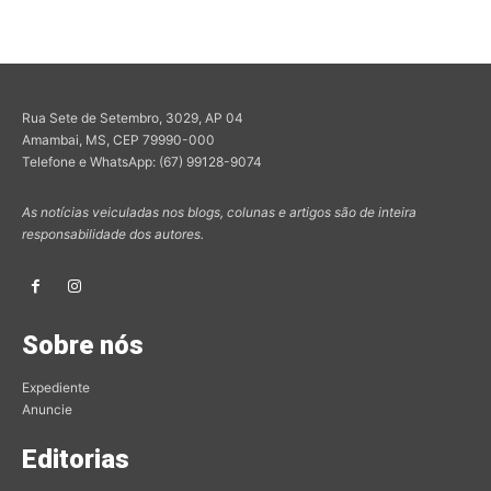
Rua Sete de Setembro, 3029, AP 04
Amambai, MS, CEP 79990-000
Telefone e WhatsApp: (67) 99128-9074
As notícias veiculadas nos blogs, colunas e artigos são de inteira
responsabilidade dos autores.
Sobre nós
Expediente
Anuncie
Editorias