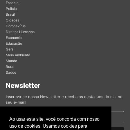
Especial
Policia
Brasil
Cidades
Coronavírus
Direitos Humanos
Economia
Educação
Geral
Meio Ambiente
Mundo
Rural
Saúde
Newsletter
Inscreva-se nossa Newsletter e receba os destaques do dia, no
seu e-mail!
Ao usar este site, você concorda com nosso
uso de cookies. Usamos cookies para